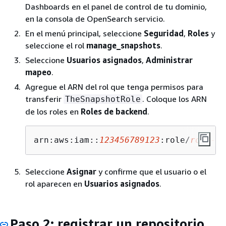
Dashboards en el panel de control de tu dominio,
en la consola de OpenSearch servicio.
En el menú principal, seleccione
Seguridad
,
Roles
y
seleccione el rol
manage_snapshots
.
Seleccione
Usuarios asignados
,
Administrar
mapeo
.
Agregue el ARN del rol que tenga permisos para
transferir
. Coloque los ARN
TheSnapshotRole
de los roles en
Roles de backend
.
arn:aws:iam::
123456789123
:role/
role-na
Seleccione
Asignar
y confirme que el usuario o el
rol aparecen en
Usuarios asignados
.
Paso 2: registrar un repositorio