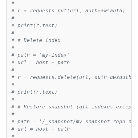
#
# r = requests.put(url, auth=awsauth)
#
# print(r.text)
#
# # Delete index
#
# path = 'my-index'
# url = host + path
#
# r = requests.delete(url, auth=awsauth)
#
# print(r.text)
#
# # Restore snapshot (all indexes except 
#
# path = '/_snapshot/my-snapshot-repo-nam
# url = host + path
#