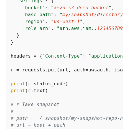
"settings"
: 
{
"bucket"
: 
"
amzn-s3-demo-bucket
"
,

"base_path"
: 
"
my/snapshot/directory
"
,

"region"
: 
"
us-west-1
"
,

"role_arn"
: 
"arn:aws:iam::
12345678901
  }

}

headers = 
{
"Content-Type"
: 
"application/j
r = requests.put(url, auth=awsauth, json=
print
print
(r.text)

# # Take snapshot
#
# path = '/_snapshot/my-snapshot-repo-nam
# url = host + path