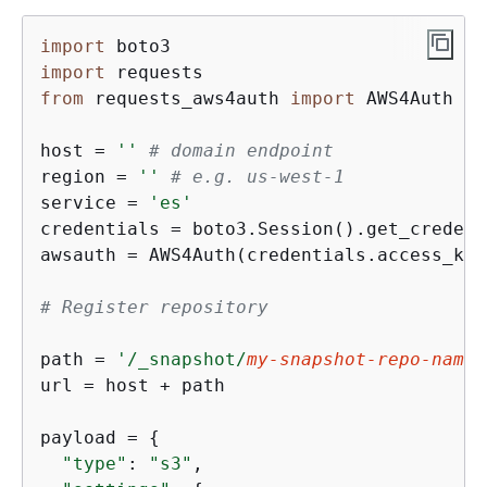
import
import
from
 requests_aws4auth 
import
 AWS4Auth

host = 
''
# domain endpoint
region = 
''
# e.g. us-west-1
service = 
'es'
credentials = boto3.Session().get_credent
awsauth = AWS4Auth(credentials.access_key
# Register repository
path = 
'/_snapshot/
my-snapshot-repo-name
'
url = host + path

payload = 
{
"type"
: 
"s3"
,
