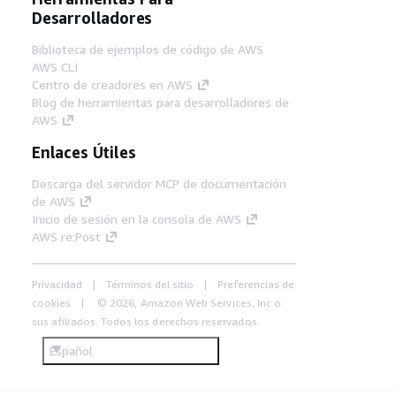
Desarrolladores
Biblioteca de ejemplos de código de AWS
AWS CLI
Centro de creadores en AWS
Blog de herramientas para desarrolladores de
AWS
Enlaces Útiles
Descarga del servidor MCP de documentación
de AWS
Inicio de sesión en la consola de AWS
AWS re:Post
Privacidad
Términos del sitio
Preferencias de
cookies
© 2026, Amazon Web Services, Inc o
sus afiliados. Todos los derechos reservados.
Español