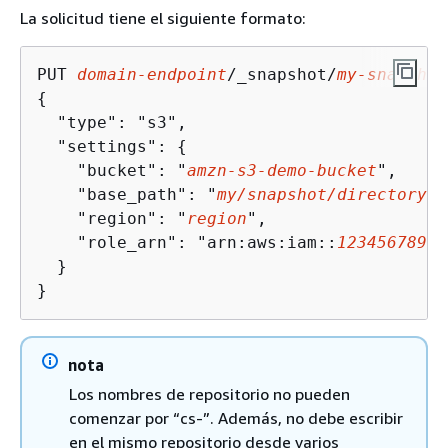
La solicitud tiene el siguiente formato:
PUT 
domain-endpoint
/_snapshot/
my-snapshot
{
  "type": "s3",

  "settings": 
{
    "bucket": "
amzn-s3-demo-bucket
",

    "base_path": "
my/snapshot/directory
",

    "region": "
region
",

    "role_arn": "arn:aws:iam::
12345678901
  }

}
nota
Los nombres de repositorio no pueden
comenzar por “cs-”. Además, no debe escribir
en el mismo repositorio desde varios