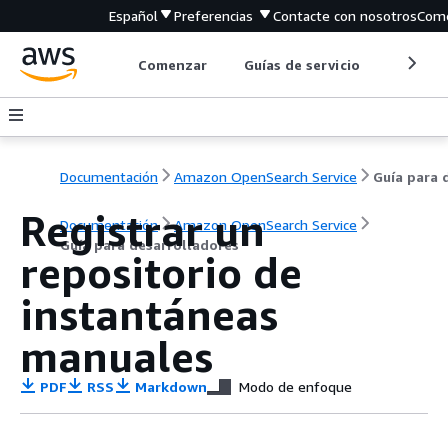
Español
Preferencias
Contacte con nosotros
Come
Comenzar
Guías de servicio
Herrami
Documentación
Amazon OpenSearch Service
Registrar un
Documentación
Amazon OpenSearch Service
Guía para desarrolladores
repositorio de
instantáneas
manuales
PDF
RSS
Markdown
Modo de enfoque