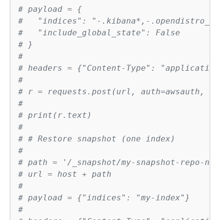
# payload = 
{
#   "indices": "-.kibana*,-.opendistro_se
#   "include_global_state": False
# }
#
# headers = 
{
"Content-Type": "application
#
# r = requests.post(url, auth=awsauth, js
#
# print(r.text)
# 
# # Restore snapshot (one index)
#
# path = '/_snapshot/my-snapshot-repo-nam
# url = host + path
#
# payload = 
{
"indices": "my-index"}
#