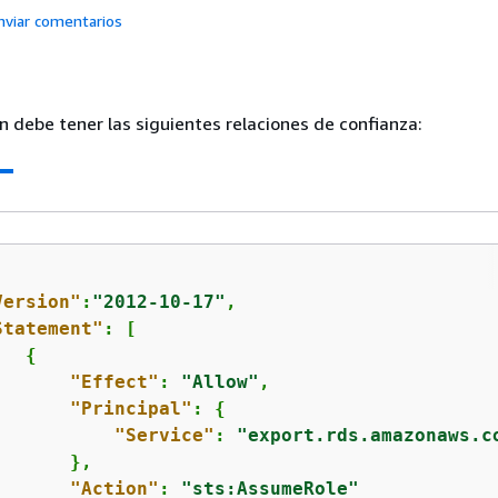
nviar comentarios
én debe tener las siguientes relaciones de confianza:
Version"
:
"2012-10-17"
,

Statement"
: [

{
"Effect"
: 
"Allow"
,

"Principal"
: 
{
"Service"
: 
"export.rds.amazonaws.c
      },

"Action"
: 
"sts:AssumeRole"