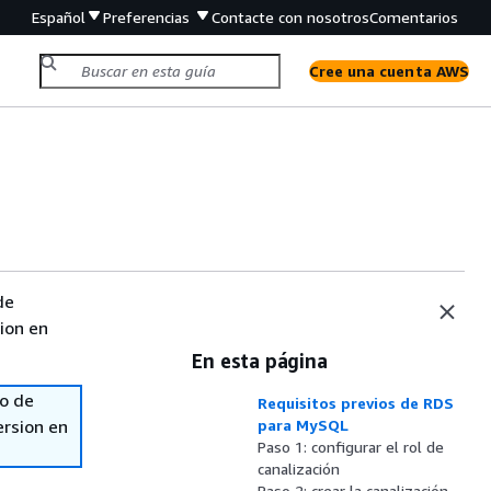
Español
Preferencias
Contacte con nosotros
Comentarios
Cree una cuenta AWS
de
sion en
En esta página
so de
Requisitos previos de RDS
ersion en
para MySQL
Paso 1: configurar el rol de
canalización
Paso 2: crear la canalización