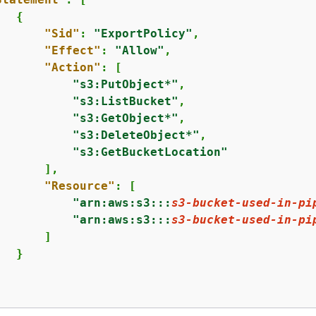
{
"Sid"
: 
"ExportPolicy"
,

"Effect"
: 
"Allow"
,

"Action"
: [

"s3:PutObject*"
,

"s3:ListBucket"
,

"s3:GetObject*"
,

"s3:DeleteObject*"
,

"s3:GetBucketLocation"
      ],

"Resource"
: [

"arn:aws:s3:::
s3-bucket-used-in-pi
"arn:aws:s3:::
s3-bucket-used-in-pi
      ]

  }
