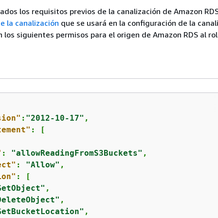
ados los requisitos previos de la canalización de Amazon RDS
de la canalización
que se usará en la configuración de la canal
los siguientes permisos para el origen de Amazon RDS al rol
sion"
:
"2012-10-17"
,

tement"
: [

"
: 
"allowReadingFromS3Buckets"
,

ect"
: 
"Allow"
,

ion"
: [

GetObject"
,

DeleteObject"
,

GetBucketLocation"
,
