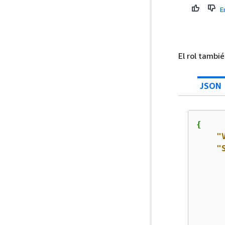
E
El rol tambi
JSON
{
"
"
      