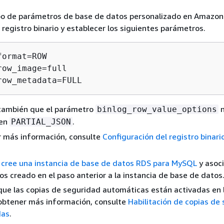
po de parámetros de base de datos personalizado en Amazon
l registro binario y establecer los siguientes parámetros.
ormat=ROW

row_image=full

row_metadata=FULL
ambién que el parámetro
n
binlog_row_value_options
 en
.
PARTIAL_JSON
r más información, consulte
Configuración del registro binar
 cree una instancia de base de datos RDS para MySQL
y asoci
s creado en el paso anterior a la instancia de base de datos
ue las copias de seguridad automáticas están activadas en 
 obtener más información, consulte
Habilitación de copias de
das
.