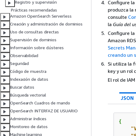
Configure la
Registro y supervisión
produzca la 
Prácticas recomendadas
Amazon OpenSearch Serverless
consulte
Con
la
Guía del 
Creación y administración de dominios
Uso de consultas directas
Configure la
Supervisión de dominios
Amazon RDS
Secrets Man
Información sobre clústeres
creando un 
Observabilidad
Si utiliza l
Seguridad
key y un rol
Código de muestra
Indexación de datos
El rol de IAM
Buscar datos
Búsqueda vectorial
JSON
OpenSearch Cuadros de mando
OpenSearch INTERFAZ DE USUARIO
Administrar índices
{
Monitoreo de datos
"
Machine learning
"