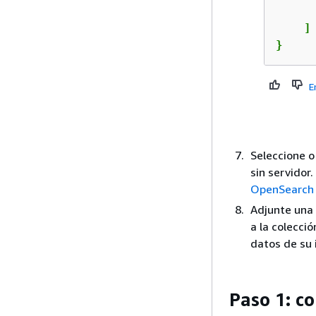
      
    ]

}
E
Seleccione o
sin servidor
OpenSearch 
Adjunte una
a la colecci
datos de su 
Paso 1: co