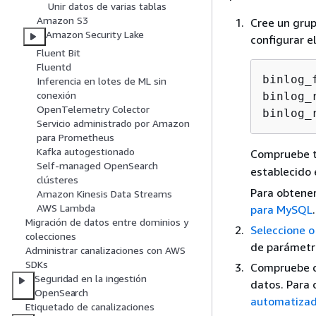
Unir datos de varias tablas
Amazon S3
Cree un gru
Amazon Security Lake
configurar e
Fluent Bit
Fluentd
binlog_f
Inferencia en lotes de ML sin
conexión
binlog_
OpenTelemetry Colector
binlog_
Servicio administrado por Amazon
para Prometheus
Kafka autogestionado
Compruebe t
Self-managed OpenSearch
establecido
clústeres
Para obtene
Amazon Kinesis Data Streams
AWS Lambda
para MySQL
.
Migración de datos entre dominios y
Seleccione o
colecciones
de parámetro
Administrar canalizaciones con AWS
SDKs
Compruebe q
Seguridad en la ingestión
datos. Para
OpenSearch
automatiza
Etiquetado de canalizaciones