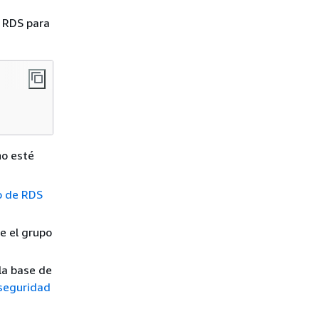
 RDS para
o esté
io de RDS
e el grupo
.
la base de
 seguridad