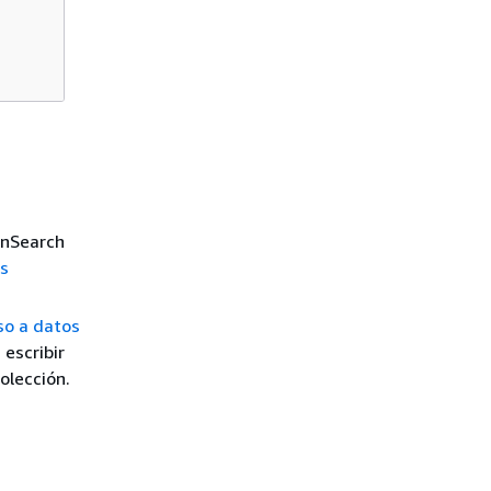
enSearch
os
so a datos
 escribir
olección.