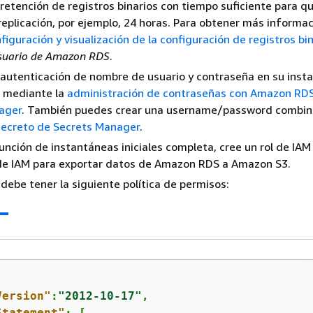
 retención de registros binarios con tiempo suficiente para q
replicación, por ejemplo, 24 horas. Para obtener más informac
figuración y visualización de la configuración de registros bi
usuario de Amazon RDS
.
 autenticación de nombre de usuario y contraseña en su inst
 mediante la
administración de contraseñas con Amazon RD
ager
. También puedes crear una username/password combin
secreto de Secrets Manager
.
a función de instantáneas iniciales completa, cree un rol de I
 de IAM para exportar datos de Amazon RDS a Amazon S3.
 debe tener la siguiente política de permisos:
Version"
:
"2012-10-17"
,

Statement"
: [
