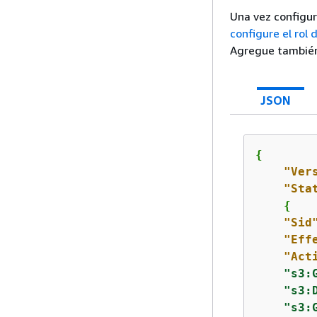
Una vez configur
configure el rol 
Agregue también 
JSON
{
"Ver
"Sta
{
"Sid
"Eff
"Act
"s3:
"s3:
"s3: