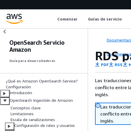
Comenzar
Guías de servicio
Documentaci
OpenSearch Servicio
Amazon
RDS p
Documentaci
Guía para desarrolladores
PDF
RSS
M
Las traducciones
¿Qué es Amazon OpenSearch Service?
Configuración
conflicto entre l
Introducción
inglés.
OpenSearch Ingestión de Amazon
Las traduccio
Conceptos clave
conflicto entre
Limitaciones
Escala de canalizaciones
inglés.
Configuración de roles y usuarios