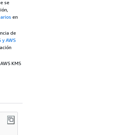
ue se
ión,
narios
en
ancia de
S y AWS
ación
AM AWS KMS