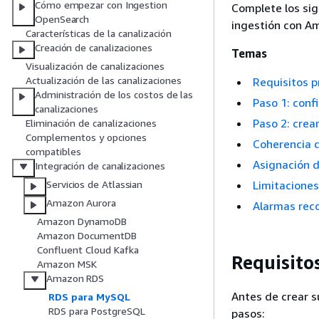
Cómo empezar con Ingestion
Complete los sig
OpenSearch
ingestión con A
Características de la canalización
Creación de canalizaciones
Temas
Visualización de canalizaciones
Actualización de las canalizaciones
Requisitos 
Administración de los costos de las
Paso 1: confi
canalizaciones
Paso 2: crear
Eliminación de canalizaciones
Complementos y opciones
Coherencia 
compatibles
Asignación d
Integración de canalizaciones
Limitaciones
Servicios de Atlassian
Amazon Aurora
Alarmas re
Amazon DynamoDB
Amazon DocumentDB
Confluent Cloud Kafka
Requisito
Amazon MSK
Amazon RDS
Antes de crear s
RDS para MySQL
RDS para PostgreSQL
pasos: