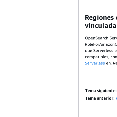
Regiones 
vinculadas
OpenSearch Serv
RoleForAmazonOpe
que Serverless e
compatibles, con
Serverless
en.
Re
Tema siguiente:
Tema anterior: