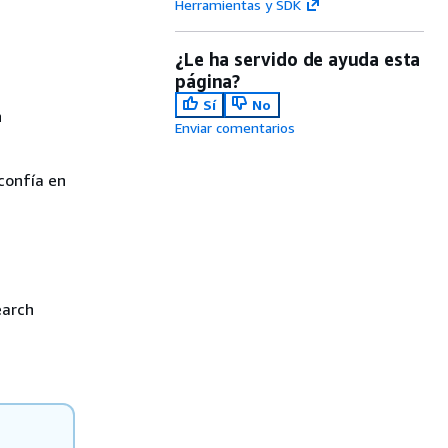
Herramientas y SDK
¿Le ha servido de ayuda esta
página?
Sí
No
h
Enviar comentarios
confía en
earch