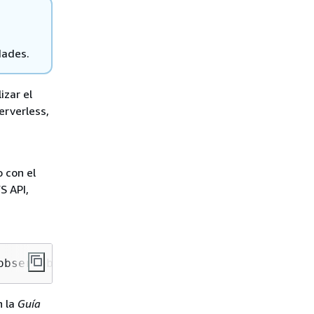
dades.
izar el
erverless,
 con el
S API,
observability.aoss.amazonaws.com"
 la
Guía