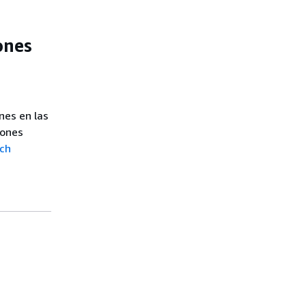
ones
nes en las
iones
rch