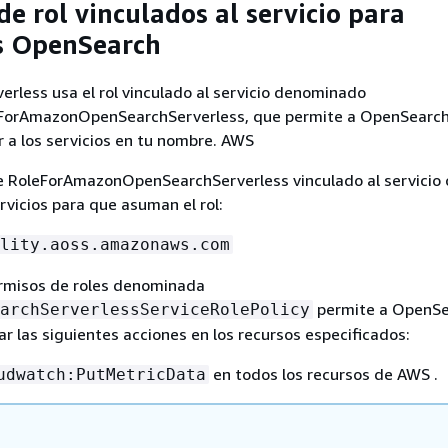
e rol vinculados al servicio para
s OpenSearch
rless usa el rol vinculado al servicio denominado
ForAmazonOpenSearchServerless, que permite a OpenSearc
r a los servicios en tu nombre. AWS
e RoleForAmazonOpenSearchServerless vinculado al servicio 
rvicios para que asuman el rol:
lity.aoss.amazonaws.com
ermisos de roles denominada
permite a OpenS
archServerlessServiceRolePolicy
ar las siguientes acciones en los recursos especificados:
en todos los recursos de AWS .
udwatch:PutMetricData