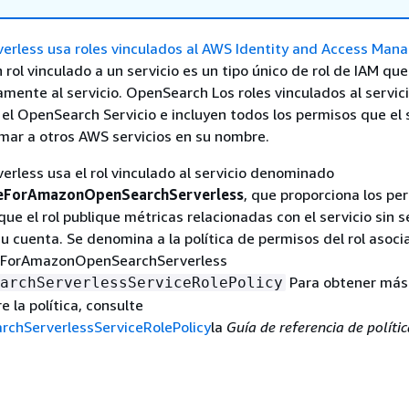
verless usa roles vinculados al AWS Identity and Access Ma
 rol vinculado a un servicio es un tipo único de rol de IAM que
amente al servicio. OpenSearch Los roles vinculados al servic
 el OpenSearch Servicio e incluyen todos los permisos que el 
amar a otros AWS servicios en su nombre.
rless usa el rol vinculado al servicio denominado
eForAmazonOpenSearchServerless
, que proporciona los pe
ue el rol publique métricas relacionadas con el servicio sin s
 cuenta. Se denomina a la política de permisos del rol asoci
eForAmazonOpenSearchServerless
Para obtener más
archServerlessServiceRolePolicy
 la política, consulte
chServerlessServiceRolePolicy
la
Guía de referencia de polít