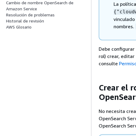
Cambio de nombre OpenSearch de
La polític
Amazon Service
{
"cloud
Resolución de problemas
vinculado 
Historial de revisión
nombres.
AWS Glosario
Debe configurar 
rol) crear, edita
consulte
Permiso
Crear el r
OpenSear
No necesita crea
OpenSearch Serv
OpenSearch Serve