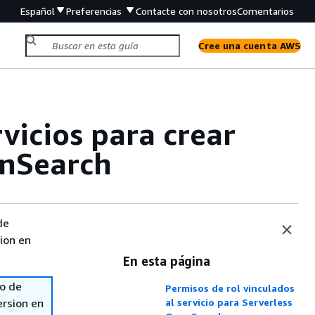
Español
Preferencias
Contacte con nosotros
Comentarios
Cree una cuenta AWS
rvicios para crear
enSearch
de
sion en
En esta página
so de
Permisos de rol vinculados
ersion en
al servicio para Serverless