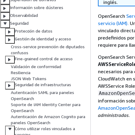
inglés.
Información sobre clústeres
Observabilidad
OpenSearch
Ser
servicio (IAM).
Un
Seguridad
vinculado direct
Protección de datos
predefinidos por
Gestión de identidad y acceso
requiere para ll
Cross-service prevención de diputados
confusos
OpenSearch Serve
Fine-grained control de acceso
AWSServiceRol
Validación de conformidad
necesarios para q
Resiliencia
CloudWatch en su
JSON Web Tokens
Seguridad de infraestructuras
AWSService Rol
Autenticación SAML para paneles
AmazonOpenSe
OpenSearch
información sobre
Soporte de IAM Identity Center para
AmazonOpenSear
OpenSearch
administradas
.
Autenticación de Amazon Cognito para
paneles OpenSearch
Cómo utilizar roles vinculados a
servicios