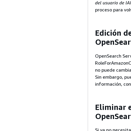
del usuario de I
proceso para volv
Edición de
OpenSear
OpenSearch Serve
RoleForAmazonOp
no puede cambiar
Sin embargo, pue
información, co
Eliminar e
OpenSear
Si ya no necesita