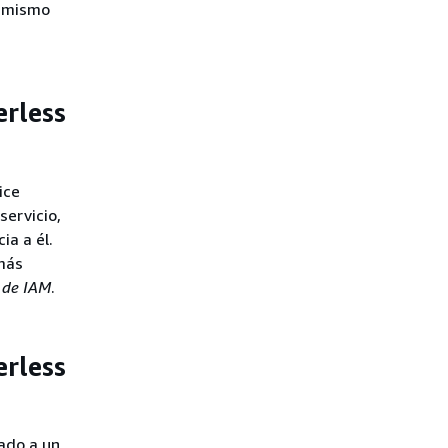
te mismo
erless
ice
ervicio,
ia a él.
 más
 de IAM
.
erless
lado a un