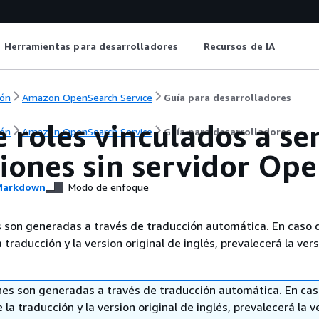
Herramientas para desarrolladores
Recursos de IA
ón
Amazon OpenSearch Service
Guía para desarrolladores
 roles vinculados a se
ón
Amazon OpenSearch Service
Guía para desarrolladores
ciones sin servidor Op
arkdown
Modo de enfoque
 son generadas a través de traducción automática. En caso 
a traducción y la version original de inglés, prevalecerá la ver
nes son generadas a través de traducción automática. En ca
 la traducción y la version original de inglés, prevalecerá la v