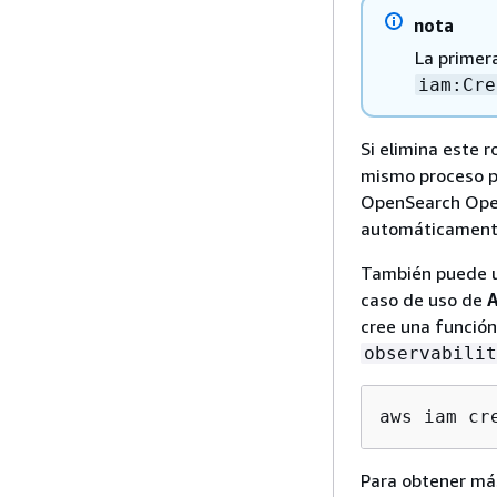
nota
La primera
iam:Cre
Si elimina este r
mismo proceso par
OpenSearch OpenS
automáticament
También puede us
caso de uso de
A
cree una función 
observabilit
aws iam cr
Para obtener má