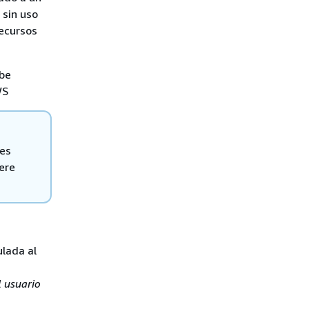
 sin uso
recursos
be
WS
 es
pere
ulada al
l usuario