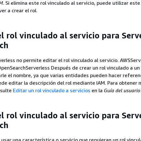
AM
. Si elimina este rol vinculado al servicio, puede utilizar es
er a crear el rol.
l rol vinculado al servicio para Serv
ch
rless no permite editar el rol vinculado al servicio. AWSServ
enSearchServerless Después de crear un rol vinculado a un s
le el nombre, ya que varias entidades pueden hacer referenc
de editar la descripción del rol mediante IAM. Para obtener
nsulte
Editar un rol vinculado a servicios
en la
Guía del usuario
l rol vinculado al servicio para Serv
ch
 usar una característica o servicio que requieran un rol vincu