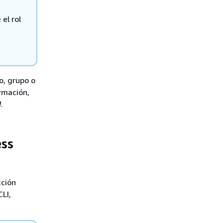
 el rol
o, grupo o
ormación,
M
.
ess
cción
LI,