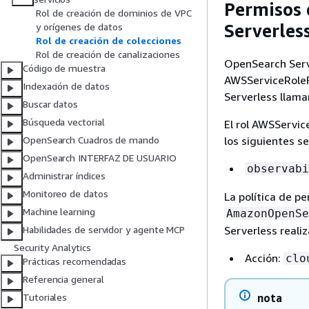
Permisos d
Rol de creación de dominios de VPC
Serverles
y orígenes de datos
Rol de creación de colecciones
Rol de creación de canalizaciones
OpenSearch Serve
Código de muestra
AWSServiceRole
Indexación de datos
Serverless llama
Buscar datos
Búsqueda vectorial
El rol AWSServic
los siguientes se
OpenSearch Cuadros de mando
OpenSearch INTERFAZ DE USUARIO
observabi
Administrar índices
Monitoreo de datos
La política de p
Machine learning
AmazonOpenSe
Serverless realiz
Habilidades de servidor y agente MCP
Security Analytics
Acción:
clo
Prácticas recomendadas
Referencia general
nota
Tutoriales