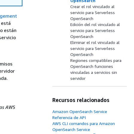
OpenSearch
Crear el rol vinculado al
servicio para Serverless
nagement
OpenSearch
 está
Edición del rol vinculado al
io están
servicio para Serverless
OpenSearch
servicio
Eliminar el rol vinculado al
servicio para Serverless
OpenSearch
Regiones compatibles para
rmisos
OpenSearch funciones
ervidor
vinculadas a servicios sin
ada.
servidor
Recursos relacionados
icas AWS
Amazon OpenSearch Service
Referencia de API
AWS CLI comandos para Amazon
OpenSearch Service