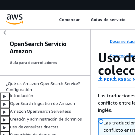
Comenzar
Guías de servicio
Documentaci
OpenSearch Servicio
Amazon
Uso de
Documentaci
Guía para desarrolladores
colec
PDF
RSS
M
¿Qué es Amazon OpenSearch Service?
Configuración
Las traducciones
Introducción
conflicto entre l
OpenSearch Ingestión de Amazon
inglés.
Amazon OpenSearch Serverless
Creación y administración de dominios
Las traduccio
Uso de consultas directas
conflicto entre
Supervisión de dominios