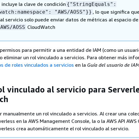
a incluye la clave de condición
{
"StringEquals":
, lo que significa que
watch:namespace": "AWS/AOSS"}}
al servicio solo puede enviar datos de métricas al espacio de
CloudWatch
AWS/AOSS
permisos para permitir a una entidad de IAM (como un usuari
r o eliminar un rol vinculado a servicios. Para obtener más inf
s de roles vinculados a servicios
en la
Guía del usuario de IA
ol vinculado al servicio para Serverl
ch
r manualmente un rol vinculado a servicios. Al crear una cole
erless en la AWS Management Console, la o la AWS API AWS C
rless crea automáticamente el rol vinculado al servicio.