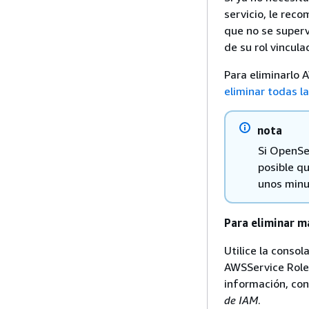
servicio, le rec
que no se superv
de su rol vincul
Para eliminarlo
eliminar todas l
nota
Si OpenSea
posible qu
unos minu
Para eliminar m
Utilice la consol
AWSService Role
información, co
de IAM
.