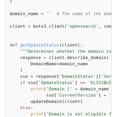
)

domain_name = 
''
# The name of the domai
client = boto3.client(
'opensearch'
, confi
def
getUpdateStatus
(
client
):
"""Determines whether the domain is e
    response = client.describe_domain(

        DomainName=domain_name

    )

    sso = response[
'DomainStatus'
][
'Servi
if
 sso[
'UpdateStatus'
] == 
'ELIGIBLE'
:

print
(
'Domain ['
 + domain_name + 
              sso[
'CurrentVersion'
] + 
' t
        updateDomain(client)

else
:

print
(
'Domain is not eligible for