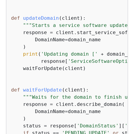
def
updateDomain
(
client
):
"""Starts a service software update f
    response = client.start_service_softw
        DomainName=domain_name

    )

print
(
'Updating domain ['
 + domain_na
          response[
'ServiceSoftwareOption
    waitForUpdate(client)

def
waitForUpdate
(
client
):
"""Waits for the domain to finish upd
    response = client.describe_domain(

        DomainName=domain_name

    )

    status = response[
'DomainStatus'
][
'Se
if
 status == 
'PENDING_UPDATE'
or
 stat