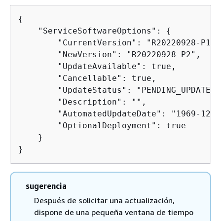
{
    "ServiceSoftwareOptions": 
{
        "CurrentVersion": "R20220928-P1",

        "NewVersion": "R20220928-P2",

        "UpdateAvailable": true,

        "Cancellable": true,

        "UpdateStatus": "PENDING_UPDATE",

        "Description": "",

        "AutomatedUpdateDate": "1969-12-3
        "OptionalDeployment": true

    }

}
sugerencia
Después de solicitar una actualización,
dispone de una pequeña ventana de tiempo