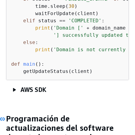
        time.sleep(
30
)

        waitForUpdate(client)

elif
 status == 
'COMPLETED'
:

print
(
'Domain ['
 + domain_name +

'] successfully updated to 
else
:

print
(
'Domain is not currently be
def
main
():
    getUpdateStatus(client)
AWS SDK
Programación de
actualizaciones del software