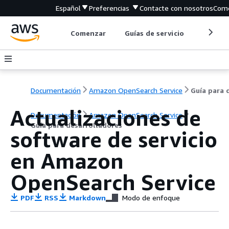
Español
Preferencias
Contacte con nosotros
Come
Comenzar
Guías de servicio
Herrami
Documentación
Amazon OpenSearch Service
Actualizaciones de
Documentación
Amazon OpenSearch Service
Guía para desarrolladores
software de servicio
en Amazon
OpenSearch Service
PDF
RSS
Markdown
Modo de enfoque