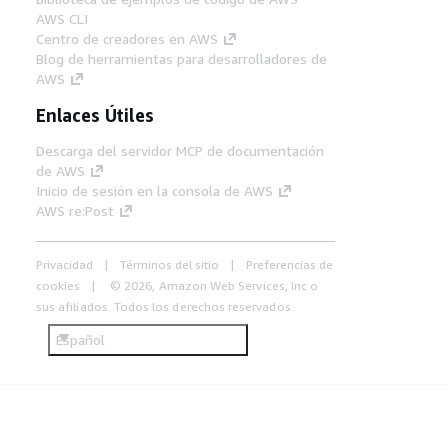
AWS CLI
Centro de creadores en AWS
Blog de herramientas para desarrolladores de
AWS
Enlaces Útiles
Descarga del servidor MCP de documentación
de AWS
Inicio de sesión en la consola de AWS
AWS re:Post
Privacidad
Términos del sitio
Preferencias de
cookies
© 2026, Amazon Web Services, Inc o
sus afiliados. Todos los derechos reservados.
Español