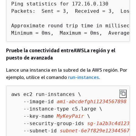
Ping statistics for 172.16.0.130

Packets:  Sent = 3,  Received = 3,  Lost 
Approximate round trip time in millisecond
Minimum = 0ms,  Maximum = 0ms,  Average =
Pruebe la conectividad entreAWSLa región y el
puesto de avanzada
Lance una instancia en la subred de la AWS región. Por
ejemplo, utilice el comando
run-instances
.
aws ec2 run-instances \

    --image-id 
ami-abcdefghi1234567898
 \

    --instance-type c5.large \

    --key-name 
MyKeyPair
 \

    --security-group-ids 
sg-1a2b3c4d12345
    --subnet-id 
subnet-6e7f829e123445678