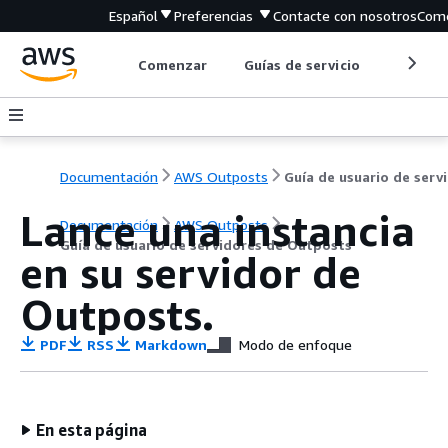
Español
Preferencias
Contacte con nosotros
Come
Comenzar
Guías de servicio
Herrami
Documentación
AWS Outposts
Gu
Lance una instancia
Documentación
AWS Outposts
Guía de usuario de servidores de Outposts
en su servidor de
Outposts.
PDF
RSS
Markdown
Modo de enfoque
En esta página