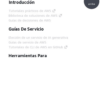
Introducción
arriba
Tutoriales prácticos de AWS
Biblioteca de soluciones de AWS
Guías de decisiones de AWS
Guías De Servicio
Elección de un servicio de IA generativa
Guías de servicio de AWS
Tutoriales de CLI de AWS en GitHub
Herramientas Para
Desarrolladores
Biblioteca de ejemplos de código de AWS
AWS CLI
Centro de creadores en AWS
Blog de herramientas para desarrolladores de
AWS
Enlaces Útiles
Descarga del servidor MCP de documentación