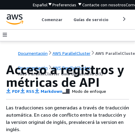
Español
Preferencias
Contacte con nosotros
Come
Comenzar
Guías de servicio
Herrami
Documentación
AWS ParallelCluster
Acceso a registros y
Documentación
AWS ParallelCluster
AWS ParallelCluster Guía del usuario (v3)
métricas de API
PDF
RSS
Markdown
Modo de enfoque
Las traducciones son generadas a través de traducción
automática. En caso de conflicto entre la traducción y
la version original de inglés, prevalecerá la version en
inglés.