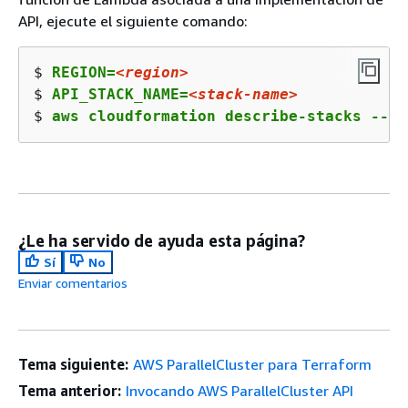
API, ejecute el siguiente comando:
$ 
REGION=
<region>
$ 
API_STACK_NAME=
<stack-name>
$ 
aws cloudformation describe-stacks --re
¿Le ha servido de ayuda esta página?
Sí
No
Enviar comentarios
Tema siguiente:
AWS ParallelCluster para Terraform
Tema anterior:
Invocando AWS ParallelCluster API