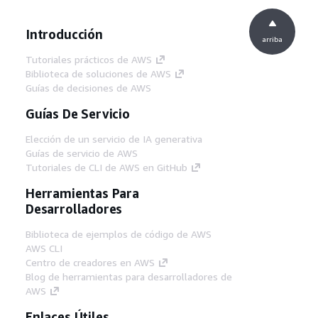
Introducción
arriba
Tutoriales prácticos de AWS
Biblioteca de soluciones de AWS
Guías de decisiones de AWS
Guías De Servicio
Elección de un servicio de IA generativa
Guías de servicio de AWS
Tutoriales de CLI de AWS en GitHub
Herramientas Para
Desarrolladores
Biblioteca de ejemplos de código de AWS
AWS CLI
Centro de creadores en AWS
Blog de herramientas para desarrolladores de
AWS
Enlaces Útiles