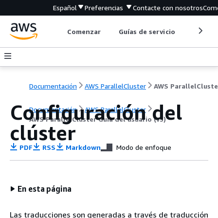
Español
Preferencias
Contacte con nosotros
Come
Comenzar
Guías de servicio
Herrami
Documentación
AWS ParallelCluster
Configuración del
Documentación
AWS ParallelCluster
AWS ParallelCluster Guía del usuario (v3)
clúster
PDF
RSS
Markdown
Modo de enfoque
En esta página
Las traducciones son generadas a través de traducción