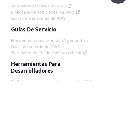
Tutoriales prácticos de AWS
Biblioteca de soluciones de AWS
Guías de decisiones de AWS
Guías De Servicio
Elección de un servicio de IA generativa
Guías de servicio de AWS
Tutoriales de CLI de AWS en GitHub
Herramientas Para
Desarrolladores
Biblioteca de ejemplos de código de AWS
AWS CLI
Centro de creadores en AWS
Blog de herramientas para desarrolladores de
AWS
Enlaces Útiles
Descarga del servidor MCP de documentación
de AWS