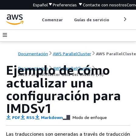
Español
Preferencias
Contacte con nosotros
Come
Comenzar
Guías de servicio
Herrami
Documentación
AWS ParallelCluster
Ejemplo de cómo
Documentación
AWS ParallelCluster
AWS ParallelCluster Guía del usuario (v3)
actualizar una
configuración para
IMDSv1
PDF
RSS
Markdown
Modo de enfoque
Las traducciones son generadas a través de traducción