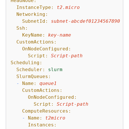
HeadNode:
InstanceType:
t2.micro
Networking:
SubnetId:
subnet-abcdef01234567890
Ssh:
KeyName:
key-name
CustomActions:
OnNodeConfigured:
Script:
Script-path
Scheduling:
Scheduler:
slurm
SlurmQueues:
-
Name:
queue1
CustomActions:
OnNodeConfigured:
Script:
Script-path
ComputeResources:
-
Name:
t2micro
Instances: