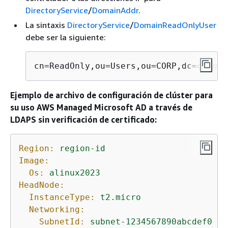
DirectoryService
/
DomainAddr
.
La sintaxis
DirectoryService
/
DomainReadOnlyUser
debe ser la siguiente:
cn=ReadOnly,ou=Users,ou=CORP,dc=
corp
,d
Ejemplo de archivo de configuración de clúster para
su uso AWS Managed Microsoft AD a través de
LDAPS sin verificación de certificado:
Region:
region-id
Image:
Os:
alinux2023
HeadNode:
InstanceType:
t2.micro
Networking:
SubnetId:
subnet-1234567890abcdef0