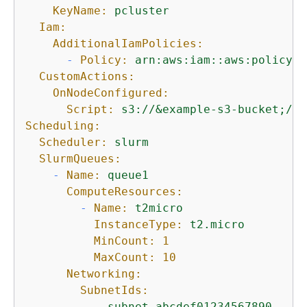
KeyName:
pcluster
Iam:
AdditionalIamPolicies:
-
Policy:
arn:aws:iam::aws:policy/A
CustomActions:
OnNodeConfigured:
Script:
s3://&example-s3-bucket;/sc
Scheduling:
Scheduler:
slurm
SlurmQueues:
-
Name:
queue1
ComputeResources:
-
Name:
t2micro
InstanceType:
t2.micro
MinCount:
1
MaxCount:
10
Networking:
SubnetIds:
-
subnet-abcdef01234567890