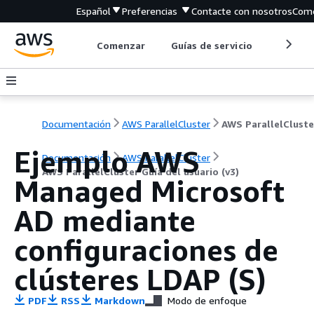
Español
Preferencias
Contacte con nosotros
Come
Comenzar
Guías de servicio
Herrami
Documentación
AWS ParallelCluster
Ejemplo AWS
Documentación
AWS ParallelCluster
AWS ParallelCluster Guía del usuario (v3)
Managed Microsoft
AD mediante
configuraciones de
clústeres LDAP (S)
PDF
RSS
Markdown
Modo de enfoque