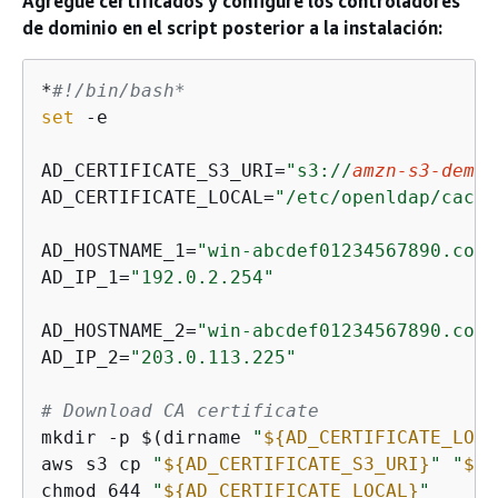
Agregue certificados y configure los controladores
de dominio en el script posterior a la instalación:
*
#!/bin/bash*
set
 -e

AD_CERTIFICATE_S3_URI=
"s3://
amzn-s3-demo-
AD_CERTIFICATE_LOCAL=
"/etc/openldap/cacer
AD_HOSTNAME_1=
"win-abcdef01234567890.corp
AD_IP_1=
"192.0.2.254"
AD_HOSTNAME_2=
"win-abcdef01234567890.corp
AD_IP_2=
"203.0.113.225"
# Download CA certificate
mkdir -p $(dirname 
"
$
{
AD_CERTIFICATE_LOCA
aws s3 cp 
"
$
{
AD_CERTIFICATE_S3_URI}
"
"
$
{
A
chmod 644 
"
$
{
AD_CERTIFICATE_LOCAL}
"