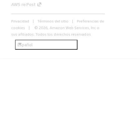
AWS re:Post
Privacidad
Términos del sitio
Preferencias de
cookies
© 2026, Amazon Web Services, Inc o
sus afiliados. Todos los derechos reservados.
Español