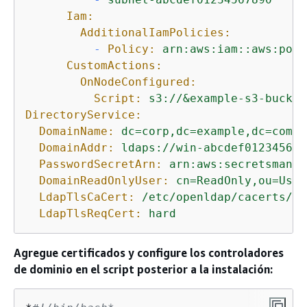
Iam:
AdditionalIamPolicies:
-
Policy:
arn:aws:iam::aws:poli
CustomActions:
OnNodeConfigured:
Script:
s3://&example-s3-bucket
DirectoryService:
DomainName:
dc=corp,dc=example,dc=com
DomainAddr:
ldaps://win-abcdef012345678
PasswordSecretArn:
arn:aws:secretsmanag
DomainReadOnlyUser:
cn=ReadOnly,ou=User
LdapTlsCaCert:
/etc/openldap/cacerts/co
LdapTlsReqCert:
hard
Agregue certificados y configure los controladores
de dominio en el script posterior a la instalación: