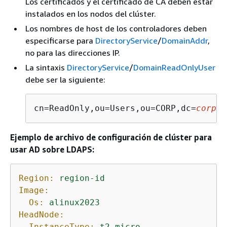
Los certificados y el certificado de CA deben estar
instalados en los nodos del clúster.
Los nombres de host de los controladores deben
especificarse para
DirectoryService
/
DomainAddr
,
no para las direcciones IP.
La sintaxis
DirectoryService
/
DomainReadOnlyUser
debe ser la siguiente:
cn=ReadOnly,ou=Users,ou=CORP,dc=
corp
,d
Ejemplo de archivo de configuración de clúster para
usar AD sobre LDAPS:
Region:
region-id
Image:
Os:
alinux2023
HeadNode:
InstanceType:
t2.micro