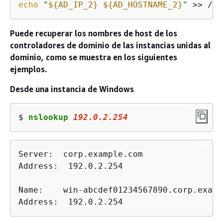
echo
"
$
{
AD_IP_2}
$
{
AD_HOSTNAME_2}
"
 >> /et
Puede recuperar los nombres de host de los
controladores de dominio de las instancias unidas al
dominio, como se muestra en los siguientes
ejemplos.
Desde una instancia de Windows
$ 
nslookup 
192.0.2.254
Server:  corp.example.com

Address:  192.0.2.254

Name:    win-abcdef01234567890.corp.examp
Address:  192.0.2.254