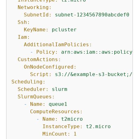
Networking:
SubnetId:
subnet-1234567890abcdef0
Ssh:
KeyName:
pcluster
Iam:
AdditionalIamPolicies:
-
Policy:
arn:aws:iam::aws:policy/A
CustomActions:
OnNodeConfigured:
Script:
s3://&example-s3-bucket;/sc
Scheduling:
Scheduler:
slurm
SlurmQueues:
-
Name:
queue1
ComputeResources:
-
Name:
t2micro
InstanceType:
t2.micro
MinCount:
1