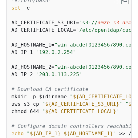
*
#!/bin/bash*
set
 -e

AD_CERTIFICATE_S3_URI=
"s3://
amzn-s3-demo-
AD_CERTIFICATE_LOCAL=
"/etc/openldap/cacer
AD_HOSTNAME_1=
"win-abcdef01234567890.corp
AD_IP_1=
"192.0.2.254"
AD_HOSTNAME_2=
"win-abcdef01234567890.corp
AD_IP_2=
"203.0.113.225"
# Download CA certificate
mkdir -p $(dirname 
"
$
{
AD_CERTIFICATE_LOCA
aws s3 cp 
"
$
{
AD_CERTIFICATE_S3_URI}
"
"
$
{
A
chmod 644 
"
$
{
AD_CERTIFICATE_LOCAL}
"
# Configure domain controllers reachabili
echo
"
$
{
AD_IP_1}
$
{
AD_HOSTNAME_1}
"