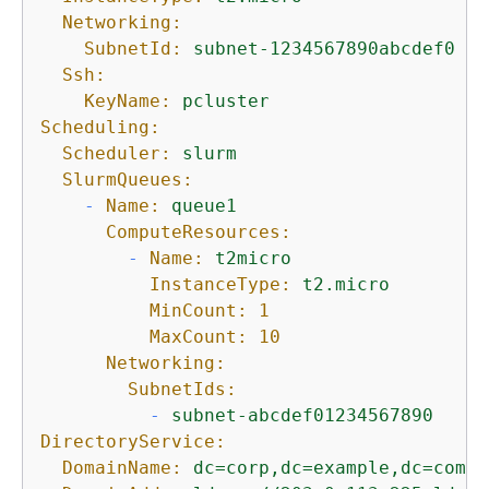
Networking:
SubnetId:
subnet-1234567890abcdef0
Ssh:
KeyName:
pcluster
Scheduling:
Scheduler:
slurm
SlurmQueues:
-
Name:
queue1
ComputeResources:
-
Name:
t2micro
InstanceType:
t2.micro
MinCount:
1
MaxCount:
10
Networking:
SubnetIds:
-
subnet-abcdef01234567890
DirectoryService:
DomainName:
dc=corp,dc=example,dc=com