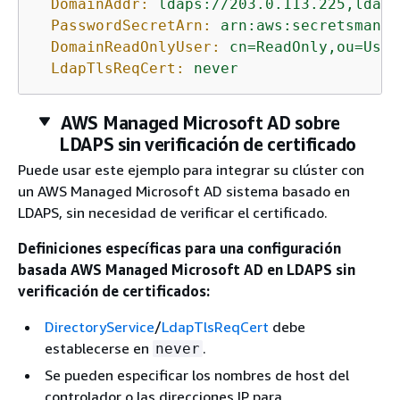
DomainAddr:
ldaps://203.0.113.225,ldaps
PasswordSecretArn:
arn:aws:secretsmanag
DomainReadOnlyUser:
cn=ReadOnly,ou=User
LdapTlsReqCert:
never
AWS Managed Microsoft AD sobre
LDAPS sin verificación de certificado
Puede usar este ejemplo para integrar su clúster con
un AWS Managed Microsoft AD sistema basado en
LDAPS, sin necesidad de verificar el certificado.
Definiciones específicas para una configuración
basada AWS Managed Microsoft AD en LDAPS sin
verificación de certificados:
DirectoryService
/
LdapTlsReqCert
debe
establecerse en
.
never
Se pueden especificar los nombres de host del
controlador o las direcciones IP para