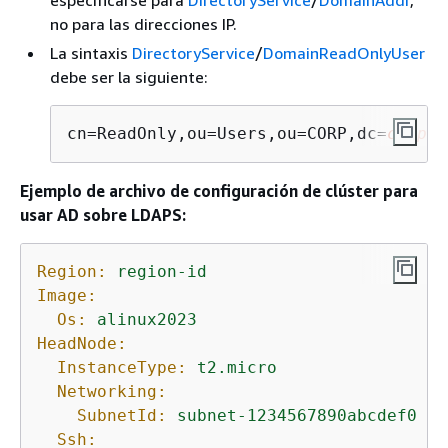
especificarse para
DirectoryService
/
DomainAddr
,
no para las direcciones IP.
La sintaxis
DirectoryService
/
DomainReadOnlyUser
debe ser la siguiente:
cn=ReadOnly,ou=Users,ou=CORP,dc=
corp
,d
Ejemplo de archivo de configuración de clúster para
usar AD sobre LDAPS:
Region:
region-id
Image:
Os:
alinux2023
HeadNode:
InstanceType:
t2.micro
Networking:
SubnetId:
subnet-1234567890abcdef0
Ssh: