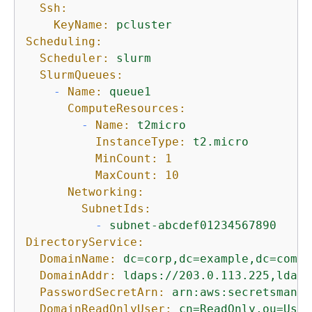
Ssh:
KeyName:
pcluster
Scheduling:
Scheduler:
slurm
SlurmQueues:
-
Name:
queue1
ComputeResources:
-
Name:
t2micro
InstanceType:
t2.micro
MinCount:
1
MaxCount:
10
Networking:
SubnetIds:
-
subnet-abcdef01234567890
DirectoryService:
DomainName:
dc=corp,dc=example,dc=com
DomainAddr:
ldaps://203.0.113.225,ldaps
PasswordSecretArn:
arn:aws:secretsmanag
DomainReadOnlyUser:
cn=ReadOnly,ou=User