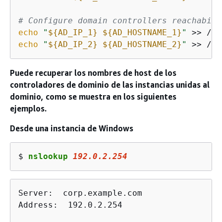
# Configure domain controllers reachabili
echo
"
$
{
AD_IP_1}
$
{
AD_HOSTNAME_1}
"
echo
"
$
{
AD_IP_2}
$
{
AD_HOSTNAME_2}
"
 >> /et
Puede recuperar los nombres de host de los
controladores de dominio de las instancias unidas al
dominio, como se muestra en los siguientes
ejemplos.
Desde una instancia de Windows
$ 
nslookup 
192.0.2.254
Server:  corp.example.com

Address:  192.0.2.254
