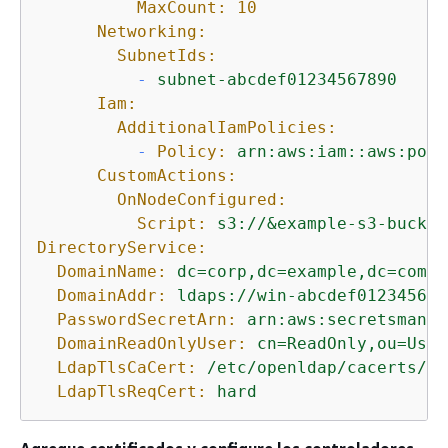
MaxCount:
10
Networking:
SubnetIds:
-
subnet-abcdef01234567890
Iam:
AdditionalIamPolicies:
-
Policy:
arn:aws:iam::aws:poli
CustomActions:
OnNodeConfigured:
Script:
s3://&example-s3-bucket
DirectoryService:
DomainName:
dc=corp,dc=example,dc=com
DomainAddr:
ldaps://win-abcdef012345678
PasswordSecretArn:
arn:aws:secretsmanag
DomainReadOnlyUser:
cn=ReadOnly,ou=User
LdapTlsCaCert:
/etc/openldap/cacerts/co
LdapTlsReqCert:
hard