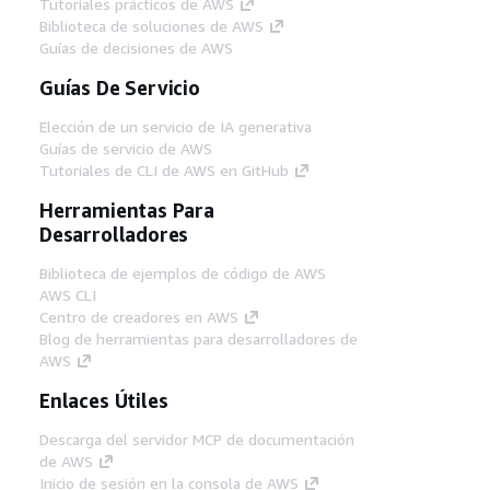
Tutoriales prácticos de AWS
Biblioteca de soluciones de AWS
Guías de decisiones de AWS
Guías De Servicio
Elección de un servicio de IA generativa
Guías de servicio de AWS
Tutoriales de CLI de AWS en GitHub
Herramientas Para
Desarrolladores
Biblioteca de ejemplos de código de AWS
AWS CLI
Centro de creadores en AWS
Blog de herramientas para desarrolladores de
AWS
Enlaces Útiles
Descarga del servidor MCP de documentación
de AWS
Inicio de sesión en la consola de AWS