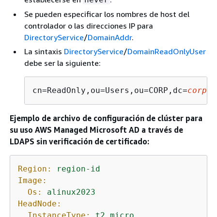
Se pueden especificar los nombres de host del
controlador o las direcciones IP para
DirectoryService
/
DomainAddr
.
La sintaxis
DirectoryService
/
DomainReadOnlyUser
debe ser la siguiente:
cn=ReadOnly,ou=Users,ou=CORP,dc=
corp
,d
Ejemplo de archivo de configuración de clúster para
su uso AWS Managed Microsoft AD a través de
LDAPS sin verificación de certificado:
Region:
region-id
Image:
Os:
alinux2023
HeadNode:
InstanceType:
t2.micro