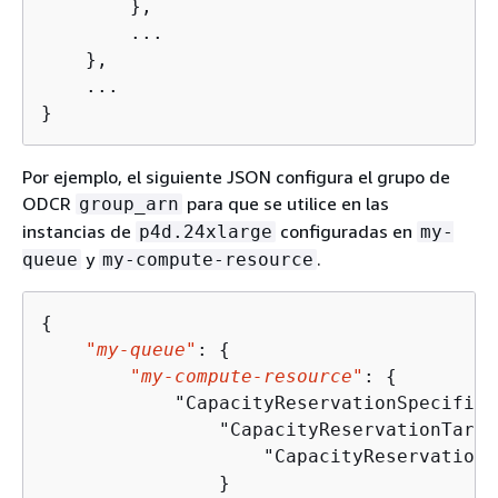
        },

        ...

    },

    ...

}
Por ejemplo, el siguiente JSON configura el grupo de
ODCR
para que se utilice en las
group_arn
instancias de
configuradas en
p4d.24xlarge
my-
y
.
queue
my-compute-resource
{
"my-queue"
: 
{
"my-compute-resource"
: 
{
            "CapacityReservationSpecifica
                "CapacityReservationTarge
                    "CapacityReservationR
                }
