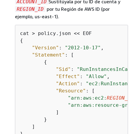
Sustitúyala por tu ID de cuenta y
ACCOUNT_ID
por tu Región de AWS ID (por
REGION_ID
ejemplo, us-east-1).
{
"Version"
: 
"2012-10-17"
,

"Statement"
: [

{
"Sid"
: 
"RunInstancesInCapa
"Effect"
: 
"Allow"
,

"Action"
: 
"ec2:RunInstance
"Resource"
: [

"arn:aws:ec2:
REGION_ID
"arn:aws:resource-grou
            ]

        }

    ]

}
