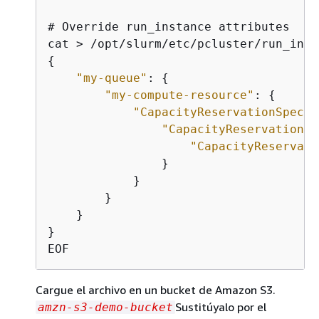
# Override run_instance attributes

{
"my-queue"
: 
{
"my-compute-resource"
: 
{
"CapacityReservationSpecif
"CapacityReservationTa
"CapacityReservati
                }

            }

        }

    }

}

EOF
Cargue el archivo en un bucket de Amazon S3.
Sustitúyalo por el
amzn-s3-demo-bucket