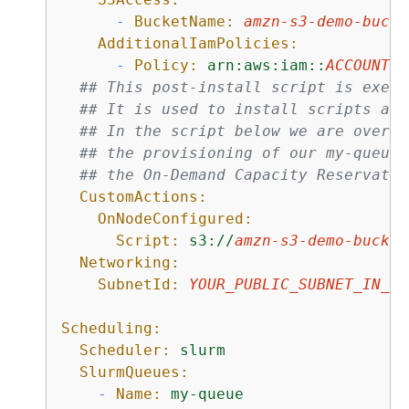
-
BucketName:
amzn-s3-demo-bucke
AdditionalIamPolicies:
-
Policy:
arn:aws:iam::
ACCOUNT_I
## This post-install script is execu
## It is used to install scripts at 
## In the script below we are overri
## the provisioning of our my-queue 
## the On-Demand Capacity Reservatio
CustomActions:
OnNodeConfigured:
Script:
s3://
amzn-s3-demo-bucket
Networking:
SubnetId:
YOUR_PUBLIC_SUBNET_IN_TA
Scheduling:
Scheduler:
slurm
SlurmQueues:
-
Name:
my-queue