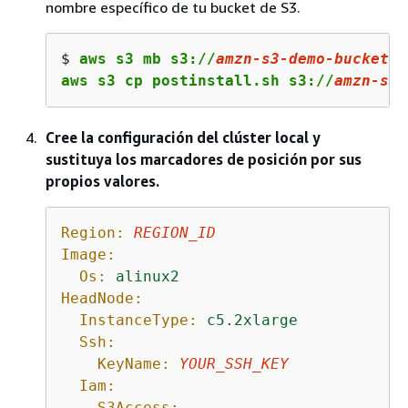
nombre específico de tu bucket de S3.
$ 
aws s3 mb s3://
amzn
-s
3
-demo-bucket
aws s3 cp postinstall.sh s3://
amzn
-s
3
-
Cree la configuración del clúster local y
sustituya los marcadores de posición por sus
propios valores.
Region:
REGION_ID
Image:
Os:
alinux2
HeadNode:
InstanceType:
c5.2xlarge
Ssh:
KeyName:
YOUR_SSH_KEY
Iam:
S3Access: