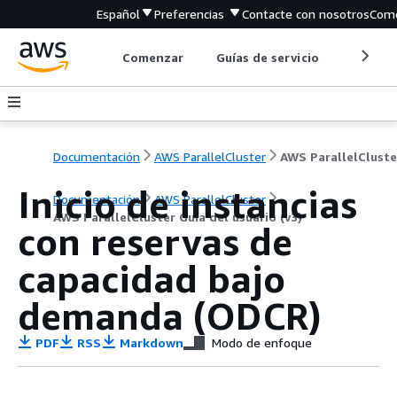
Español
Preferencias
Contacte con nosotros
Come
Comenzar
Guías de servicio
Herrami
Documentación
AWS ParallelCluster
Inicio de instancias
Documentación
AWS ParallelCluster
AWS ParallelCluster Guía del usuario (v3)
con reservas de
capacidad bajo
demanda (ODCR)
PDF
RSS
Markdown
Modo de enfoque