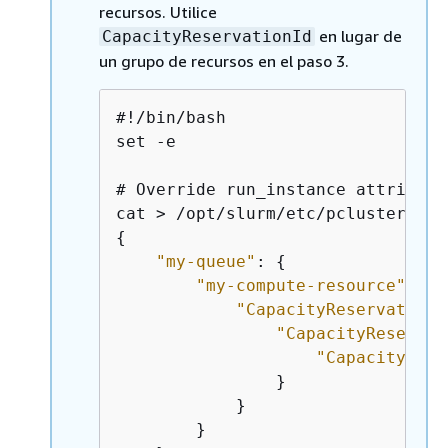
recursos. Utilice
en lugar de
CapacityReservationId
un grupo de recursos en el paso 3.
#!/bin/bash

set -e

# Override run_instance attributes
{
"my-queue"
: 
{
"my-compute-resource"
: 
{
"CapacityReservationS
"CapacityReservat
"CapacityRese
                }

            }

        }
