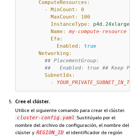
ComputeResources:
-
MinCount:
0
MaxCount:
100
InstanceType:
p4d.24xlarge
Name:
my-compute-resource
Efa:
Enabled:
true
Networking:
## PlacementGroup:
##   Enabled: true ## Keep PG 
SubnetIds:
-
YOUR_PRIVATE_SUBNET_IN_TAR
Cree el clúster.
Utilice el siguiente comando para crear el clúster.
Sustitúyalo por el
cluster-config.yaml
nombre del archivo de configuración, el nombre del
clúster y
el identificador de región
REGION_ID