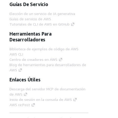
Guías De Servicio
Elección de un servicio de IA generativa
Guías de servicio de AWS
Tutoriales de CLI de AWS en GitHub
Herramientas Para
Desarrolladores
Biblioteca de ejemplos de código de AWS
AWS CLI
Centro de creadores en AWS
Blog de herramientas para desarrolladores de
AWS
Enlaces Útiles
Descarga del servidor MCP de documentación
de AWS
Inicio de sesión en la consola de AWS
AWS re:Post