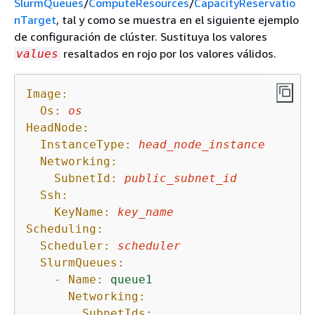
SlurmQueues
/
ComputeResources
/
CapacityReservatio
nTarget
, tal y como se muestra en el siguiente ejemplo
de configuración de clúster. Sustituya los valores
resaltados en rojo por los valores válidos.
values
Image:
Os:
os
HeadNode:
InstanceType:
head_node_instance
Networking:
SubnetId:
public_subnet_id
Ssh:
KeyName:
key_name
Scheduling:
Scheduler:
scheduler
SlurmQueues:
-
Name:
queue1
Networking:
SubnetIds: