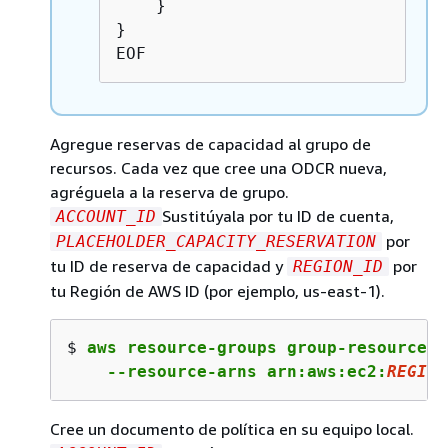
    }

}

EOF
Agregue reservas de capacidad al grupo de
recursos. Cada vez que cree una ODCR nueva,
agréguela a la reserva de grupo.
Sustitúyala por tu ID de cuenta,
ACCOUNT_ID
por
PLACEHOLDER_CAPACITY_RESERVATION
tu ID de reserva de capacidad y
por
REGION_ID
tu Región de AWS ID (por ejemplo, us-east-1).
$ 
aws resource-groups group-resources 
    --resource-arns arn:aws:ec2:
REGION
Cree un documento de política en su equipo local.