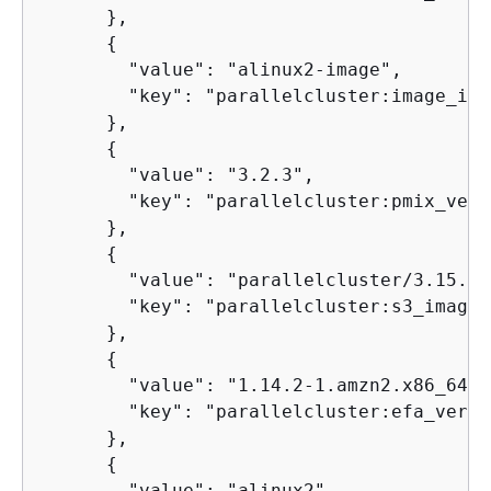
      },

{
        "value": "alinux2-image",

        "key": "parallelcluster:image_id"

      },

{
        "value": "3.2.3",

        "key": "parallelcluster:pmix_versi
      },

{
        "value": "parallelcluster/3.15.1/
        "key": "parallelcluster:s3_image_d
      },

{
        "value": "1.14.2-1.amzn2.x86_64",

        "key": "parallelcluster:efa_versio
      },

{
        "value": "alinux2",
