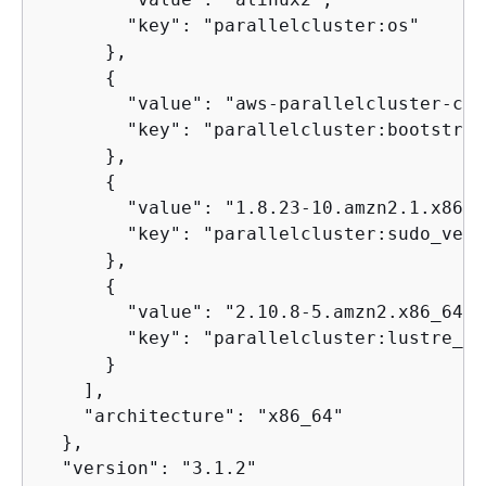
        "key": "parallelcluster:os"

      },

{
        "value": "aws-parallelcluster-coo
        "key": "parallelcluster:bootstrap
      },

{
        "value": "1.8.23-10.amzn2.1.x86_64
        "key": "parallelcluster:sudo_versi
      },

{
        "value": "2.10.8-5.amzn2.x86_64",

        "key": "parallelcluster:lustre_ve
      }

    ],

    "architecture": "x86_64"

  },

  "version": "3.1.2"
