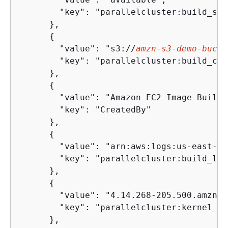
        "key": "parallelcluster:build_stat
      },

{
        "value": "s3://
amzn
-s
3
-demo-bucke
        "key": "parallelcluster:build_conf
      },

{
        "value": "Amazon EC2 Image Builder
        "key": "CreatedBy"

      },

{
        "value": "arn:aws:logs:us-east-1:
        "key": "parallelcluster:build_log"
      },

{
        "value": "4.14.268-205.500.amzn2.
        "key": "parallelcluster:kernel_ve
      },
