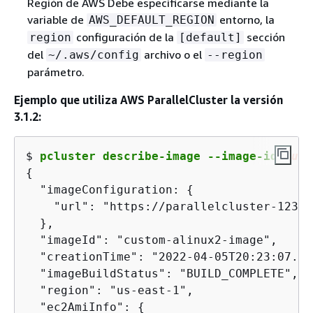
Región de AWS Debe especificarse mediante la
variable de
entorno, la
AWS_DEFAULT_REGION
configuración de la
sección
region
[default]
del
archivo o el
~/.aws/config
--region
parámetro.
Ejemplo que utiliza AWS ParallelCluster la versión
3.1.2:
$ 
pcluster describe-image --image-id 
cust
{
  "imageConfiguration: 
{
    "url": "https://parallelcluster-1234a
  },

  "imageId": "custom-alinux2-image",

  "creationTime": "2022-04-05T20:23:07.000
  "imageBuildStatus": "BUILD_COMPLETE", 

  "region": "us-east-1",

  "ec2AmiInfo": 
{