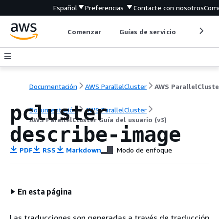
Español
Preferencias
Contacte con nosotros
Come
Comenzar
Guías de servicio
Herrami
Documentación
AWS ParallelCluster
pcluster
Documentación
AWS ParallelCluster
AWS ParallelCluster Guía del usuario (v3)
describe-image
PDF
RSS
Markdown
Modo de enfoque
En esta página
Las traducciones son generadas a través de traducción