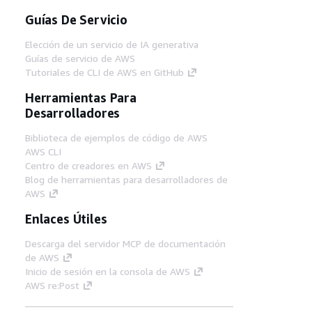
Guías De Servicio
Elección de un servicio de IA generativa
Guías de servicio de AWS
Tutoriales de CLI de AWS en GitHub
Herramientas Para
Desarrolladores
Biblioteca de ejemplos de código de AWS
AWS CLI
Centro de creadores en AWS
Blog de herramientas para desarrolladores de
AWS
Enlaces Útiles
Descarga del servidor MCP de documentación
de AWS
Inicio de sesión en la consola de AWS
AWS re:Post