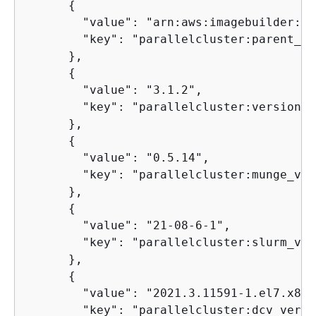
{
        "value": "arn:aws:imagebuilder:us
        "key": "parallelcluster:parent_ima
      },

{
        "value": "3.1.2",

        "key": "parallelcluster:version"

      },

{
        "value": "0.5.14",

        "key": "parallelcluster:munge_ver
      },

{
        "value": "21-08-6-1",

        "key": "parallelcluster:slurm_ver
      },

{
        "value": "2021.3.11591-1.el7.x86_6
        "key": "parallelcluster:dcv_versio