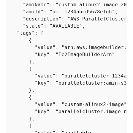
    "amiName": "custom-alinux2-image 2022
    "amiId": "ami-1234abcd5678efgh",

    "description": "AWS ParallelCluster A
    "state": "AVAILABLE",

  "tags": [

{
        "value": "arn:aws:imagebuilder:us
        "key": "Ec2ImageBuilderArn"

      },

{
        "value": "parallelcluster-1234abc
        "key": "parallelcluster:amzn-s3-d
      },

{
        "value": "custom-alinux2-image",

        "key": "parallelcluster:image_name
      },

{
        "value": "available",
