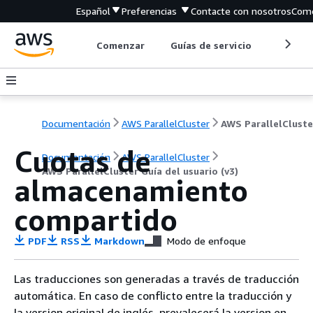
Español
Preferencias
Contacte con nosotros
Come
Comenzar
Guías de servicio
Herrami
Documentación
AWS ParallelCluster
Cuotas de
Documentación
AWS ParallelCluster
AWS ParallelCluster Guía del usuario (v3)
almacenamiento
compartido
PDF
RSS
Markdown
Modo de enfoque
Las traducciones son generadas a través de traducción
automática. En caso de conflicto entre la traducción y
la version original de inglés, prevalecerá la version en