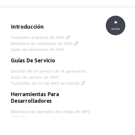
Introducción
arriba
Tutoriales prácticos de AWS
Biblioteca de soluciones de AWS
Guías de decisiones de AWS
Guías De Servicio
Elección de un servicio de IA generativa
Guías de servicio de AWS
Tutoriales de CLI de AWS en GitHub
Herramientas Para
Desarrolladores
Biblioteca de ejemplos de código de AWS
AWS CLI
Centro de creadores en AWS
Blog de herramientas para desarrolladores de