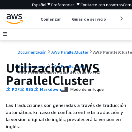
Español
Preferencias
Contacte con nosotros
Come
Comenzar
Guías de servicio
Herrami
Documentación
AWS ParallelCluster
Utilización AWS
Documentación
AWS ParallelCluster
AWS ParallelCluster Guía del usuario (v2)
ParallelCluster
PDF
RSS
Markdown
Modo de enfoque
Las traducciones son generadas a través de traducción
automática. En caso de conflicto entre la traducción y
la version original de inglés, prevalecerá la version en
inglés.