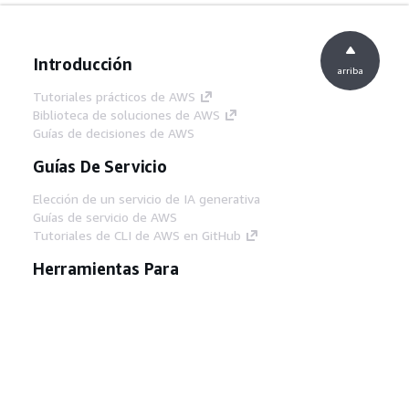
Introducción
arriba
Tutoriales prácticos de AWS
Biblioteca de soluciones de AWS
Guías de decisiones de AWS
Guías De Servicio
Elección de un servicio de IA generativa
Guías de servicio de AWS
Tutoriales de CLI de AWS en GitHub
Herramientas Para
Desarrolladores
Biblioteca de ejemplos de código de AWS
AWS CLI
Centro de creadores en AWS
Blog de herramientas para desarrolladores de
AWS