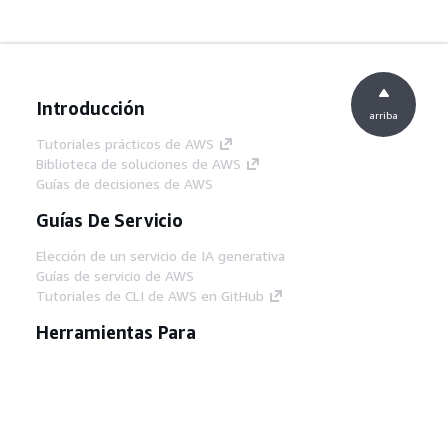
Introducción
arriba
Tutoriales prácticos de AWS
Biblioteca de soluciones de AWS
Guías de decisiones de AWS
Guías De Servicio
Elección de un servicio de IA generativa
Guías de servicio de AWS
Tutoriales de CLI de AWS en GitHub
Herramientas Para
Desarrolladores
Biblioteca de ejemplos de código de AWS
AWS CLI
Centro de creadores en AWS