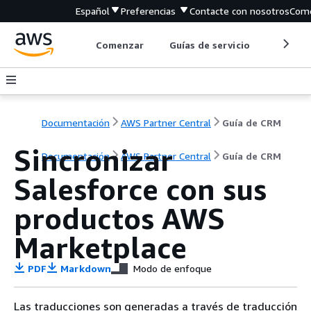
Español
Preferencias
Contacte con nosotros
Come
Comenzar
Guías de servicio
Herrami
Documentación
AWS Partner Central
Guía de CRM
Sincronizar
Documentación
AWS Partner Central
Guía de CRM
Salesforce con sus
productos AWS
Marketplace
PDF
Markdown
Modo de enfoque
Las traducciones son generadas a través de traducción