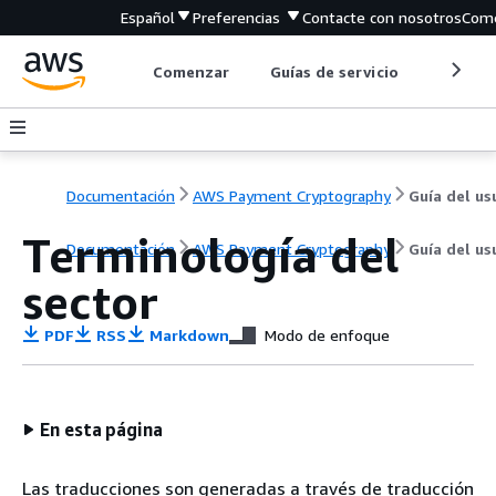
Español
Preferencias
Contacte con nosotros
Come
Comenzar
Guías de servicio
Herrami
Documentación
AWS Payment Cryptography
Terminología del
Documentación
AWS Payment Cryptography
Guía del us
sector
PDF
RSS
Markdown
Modo de enfoque
En esta página
Las traducciones son generadas a través de traducción