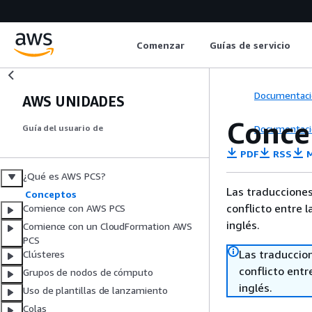
Comenzar
Guías de servicio
Documentaci
AWS UNIDADES
Conce
Documentaci
Guía del usuario de
PDF
RSS
M
¿Qué es AWS PCS?
Las traducciones
Conceptos
conflicto entre l
Comience con AWS PCS
inglés.
Comience con un CloudFormation AWS
PCS
Las traduccio
Clústeres
conflicto entre
Grupos de nodos de cómputo
inglés.
Uso de plantillas de lanzamiento
Colas