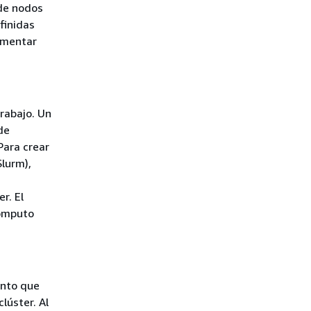
 de nodos
finidas
ementar
trabajo. Un
de
Para crear
lurm),
a
r. El
cómputo
ento que
lúster. Al