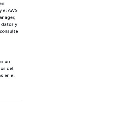
en
y el AWS
anager,
 datos y
 consulte
ar un
sos del
s en el