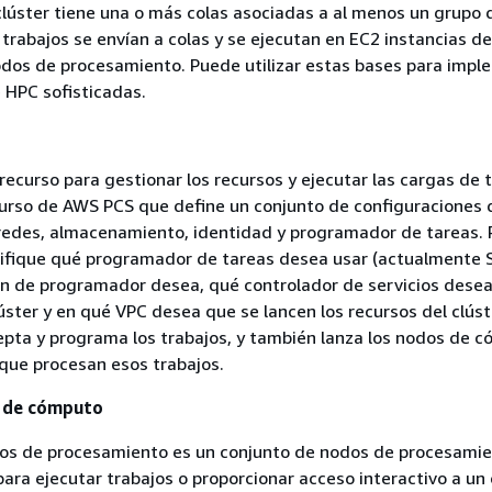
lúster tiene una o más colas asociadas a al menos un grupo
trabajos se envían a colas y se ejecutan en EC2 instancias de
odos de procesamiento. Puede utilizar estas bases para impl
 HPC sofisticadas.
 recurso para gestionar los recursos y ejecutar las cargas de 
curso de AWS PCS que define un conjunto de configuraciones 
redes, almacenamiento, identidad y programador de tareas. 
cifique qué programador de tareas desea usar (actualmente S
ón de programador desea, qué controlador de servicios dese
úster y en qué VPC desea que se lancen los recursos del clúste
pta y programa los trabajos, y también lanza los nodos de 
 que procesan esos trabajos.
 de cómputo
os de procesamiento es un conjunto de nodos de procesami
ara ejecutar trabajos o proporcionar acceso interactivo a un c