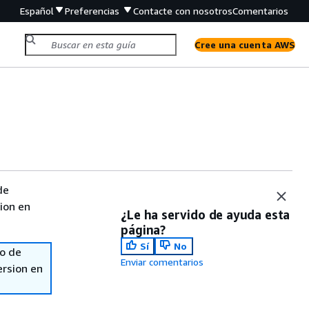
Español
Preferencias
Contacte con nosotros
Comentarios
Cree una cuenta AWS
de
sion en
¿Le ha servido de ayuda esta
página?
Sí
No
so de
Enviar comentarios
ersion en