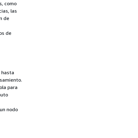
es, como
ias, las
n de
os de
a hasta
esamiento.
ola para
puto
 un nodo