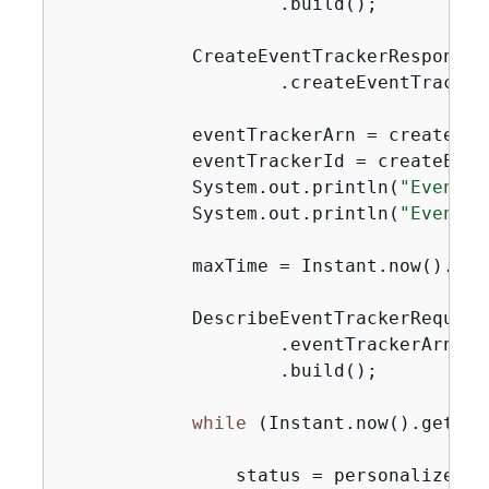
                    .build();

            CreateEventTrackerResponse 
                    .createEventTracker
            eventTrackerArn = createEve
            eventTrackerId = createEven
            System.out.println(
"Event t
            System.out.println(
"Event t
            maxTime = Instant.now().get
            DescribeEventTrackerRequest
                    .eventTrackerArn(ev
                    .build();

while
 (Instant.now().getEpo
                status = personalizeCli