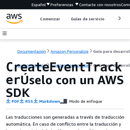
Español
Preferencias
Contacte con nosotros
Come
Comenzar
Guías de servicio
Herrami
Documentación
Amazon Personalize
CreateEventTrack
Documentación
Amazon Personalize
Guía para desarro
Úselo con un AWS
er
SDK
PDF
RSS
Markdown
Modo de enfoque
Las traducciones son generadas a través de traducción
automática. En caso de conflicto entre la traducción y