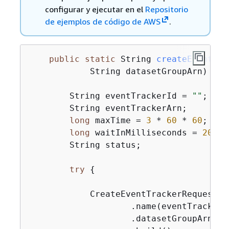
configurar y ejecutar en el
Repositorio
de ejemplos de código de AWS
.
public
static
 String 
createEventTra
            String datasetGroupArn)
{
        String eventTrackerId = 
""
;

        String eventTrackerArn;

long
 maxTime = 
3
 * 
60
 * 
60
; 
// 
long
 waitInMilliseconds = 
20
 * 
        String status;

try
{
            CreateEventTrackerRequest c
                    .name(eventTrackerNa
                    .datasetGroupArn(da