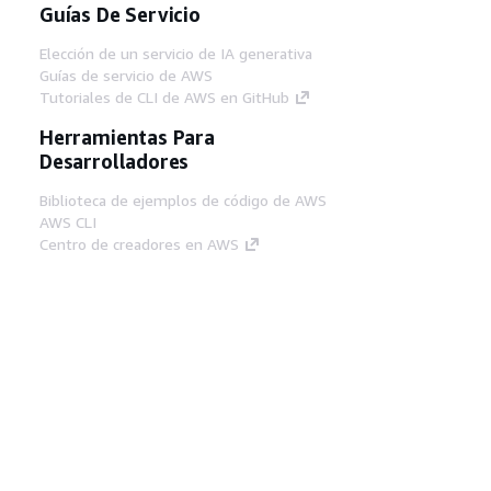
Guías De Servicio
Elección de un servicio de IA generativa
Guías de servicio de AWS
Tutoriales de CLI de AWS en GitHub
Herramientas Para
Desarrolladores
Biblioteca de ejemplos de código de AWS
AWS CLI
Centro de creadores en AWS
Blog de herramientas para desarrolladores de
AWS
Enlaces Útiles
Descarga del servidor MCP de documentación
de AWS
Inicio de sesión en la consola de AWS
AWS re:Post