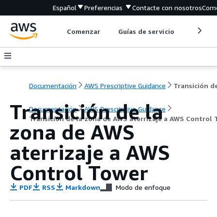
Español
Preferencias
Contacte con nosotros
Come
Comenzar
Guías de servicio
Herrami
Documentación
AWS Prescriptive Guidance
Transición de la
Documentación
AWS Prescriptive Guidance
Transición de la zona de AWS aterrizaje a AWS Control
zona de AWS
aterrizaje a AWS
Control Tower
PDF
RSS
Markdown
Modo de enfoque