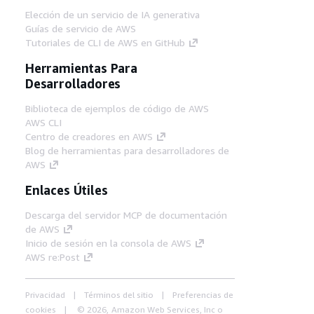
Elección de un servicio de IA generativa
Guías de servicio de AWS
Tutoriales de CLI de AWS en GitHub
Herramientas Para
Desarrolladores
Biblioteca de ejemplos de código de AWS
AWS CLI
Centro de creadores en AWS
Blog de herramientas para desarrolladores de
AWS
Enlaces Útiles
Descarga del servidor MCP de documentación
de AWS
Inicio de sesión en la consola de AWS
AWS re:Post
Privacidad
Términos del sitio
Preferencias de
cookies
© 2026, Amazon Web Services, Inc o