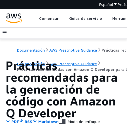
Español
Pref
Comenzar
Guías de servicio
Herrami
Documentación
AWS Prescriptive Guidance
Prácticas rec
Prácticas
Documentación
AWS Prescriptive Guidance
Prácticas recomendadas con Amazon Q Developer para la
recomendadas para
la generación de
código con Amazon
Q Developer
PDF
RSS
Markdown
Modo de enfoque