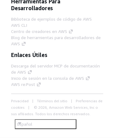
Herramientas Para
Desarrolladores
Biblioteca de ejemplos de código de AWS
AWS CLI
Centro de creadores en AWS
Blog de herramientas para desarrolladores de
AWS
Enlaces Útiles
Descarga del servidor MCP de documentación
de AWS
Inicio de sesión en la consola de AWS
AWS re:Post
Privacidad
Términos del sitio
Preferencias de
cookies
© 2026, Amazon Web Services, Inc o
sus afiliados. Todos los derechos reservados.
Español