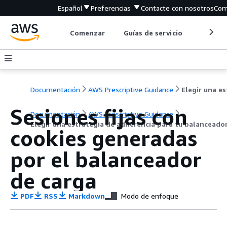
Español
Preferencias
Contacte con nosotros
Com
Comenzar
Guías de servicio
Herrami
Documentación
AWS Prescriptive Guidance
Sesiones fijas con
Documentación
AWS Prescriptive Guidance
Elegir una estrategia de adherencia para tu balanceado
cookies generadas
por el balanceador
de carga
PDF
RSS
Markdown
Modo de enfoque