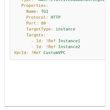
Properties:
Name:
TG1
Protocol:
HTTP
Port:
80
TargetType:
instance
Targets:
-
Id:
!Ref
Instance1
-
Id:
!Ref
Instance2
VpcId:
!Ref
CustomVPC