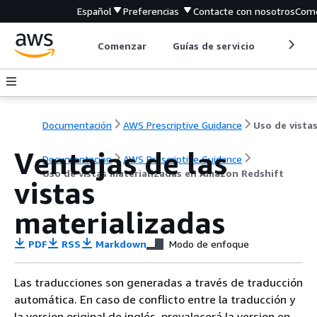
Español
Preferencias
Contacte con nosotros
Come
Comenzar
Guías de servicio
Herrami
Documentación
AWS Prescriptive Guidance
Ventajas de las
Documentación
AWS Prescriptive Guidance
Uso de vistas materializadas en Amazon Redshift
vistas
materializadas
PDF
RSS
Markdown
Modo de enfoque
Las traducciones son generadas a través de traducción
automática. En caso de conflicto entre la traducción y
la version original de inglés, prevalecerá la version en