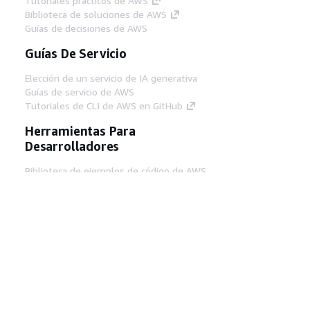
Tutoriales prácticos de AWS
Biblioteca de soluciones de AWS
Guías de decisiones de AWS
Guías De Servicio
Elección de un servicio de IA generativa
Guías de servicio de AWS
Tutoriales de CLI de AWS en GitHub
Herramientas Para
Desarrolladores
Biblioteca de ejemplos de código de AWS
AWS CLI
Centro de creadores en AWS
Blog de herramientas para desarrolladores de
AWS
Enlaces Útiles
Descarga del servidor MCP de documentación
de AWS
Inicio de sesión en la consola de AWS