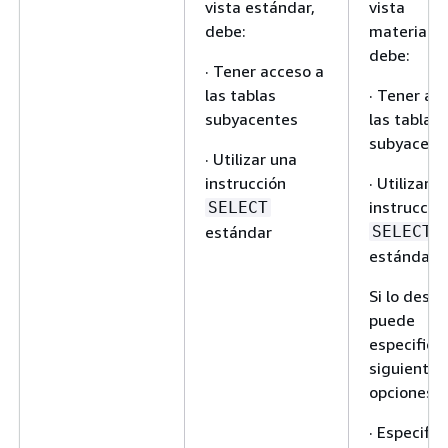
vista estándar,
vista
debe:
materializ
debe:
· Tener acceso a
las tablas
· Tener ac
subyacentes
las tablas
subyacent
· Utilizar una
instrucción
· Utilizar u
instrucció
SELECT
estándar
SELECT
estándar
Si lo desea
puede
especificar
siguientes
opciones:
· Especifica