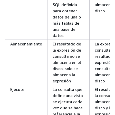
SQL definida
almacena e
para obtener
disco
datos de una o
más tablas de
una base de
datos
Almacenamiento
El resultado de
La expresi
la expresión de
consulta y 
consulta no se
resultado 
almacena en el
expresión 
disco, solo se
consulta s
almacena la
almacenan
expresión
disco
Ejecute
La consulta que
El resulta
define una vista
la consult
se ejecuta cada
almacena e
vez que se hace
disco y la
referencia a la
expresión 