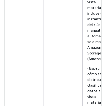
vista
materializ
incluye en 
instantán
del clúster
manual y
automátic
se almace
Amazon Si
Storage Se
(Amazon S
· Especific
cómo se
distribuye
clasifican 
datos en 
vista
materializ