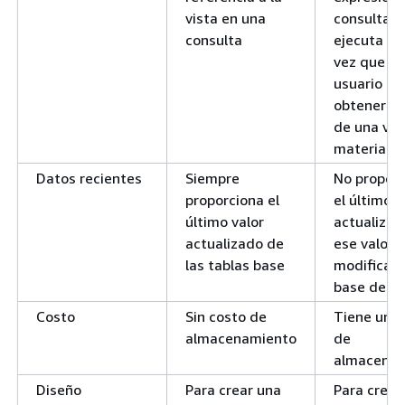
vista en una
consulta n
consulta
ejecuta c
vez que un
usuario in
obtener d
de una vis
materializ
Datos recientes
Siempre
No propor
proporciona el
el último v
último valor
actualizad
actualizado de
ese valor 
las tablas base
modifica e
base de d
Costo
Sin costo de
Tiene un c
almacenamiento
de
almacena
Diseño
Para crear una
Para crear