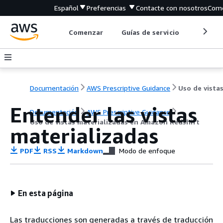
Español
Preferencias
Contacte con nosotros
Come
Comenzar
Guías de servicio
Herrami
Documentación
AWS Prescriptive Guidance
Entender las vistas
Documentación
AWS Prescriptive Guidance
Uso de vistas materializadas en Amazon Redshift
materializadas
PDF
RSS
Markdown
Modo de enfoque
En esta página
Las traducciones son generadas a través de traducción