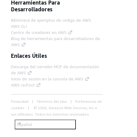
Herramientas Para
Desarrolladores
Biblioteca de ejemplos de código de AWS
AWS CLI
Centro de creadores en AWS
Blog de herramientas para desarrolladores de
AWS
Enlaces Útiles
Descarga del servidor MCP de documentación
de AWS
Inicio de sesión en la consola de AWS
AWS re:Post
Privacidad
Términos del sitio
Preferencias de
cookies
© 2026, Amazon Web Services, Inc o
sus afiliados. Todos los derechos reservados.
Español