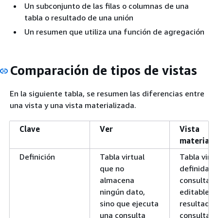
Un subconjunto de las filas o columnas de una
tabla o resultado de una unión
Un resumen que utiliza una función de agregación
Comparación de tipos de vistas
En la siguiente tabla, se resumen las diferencias entre
una vista y una vista materializada.
Clave
Ver
Vista
materiali
Definición
Tabla virtual
Tabla virtu
que no
definida p
almacena
consulta 
ningún dato,
editable, p
sino que ejecuta
resultado 
una consulta
consulta s