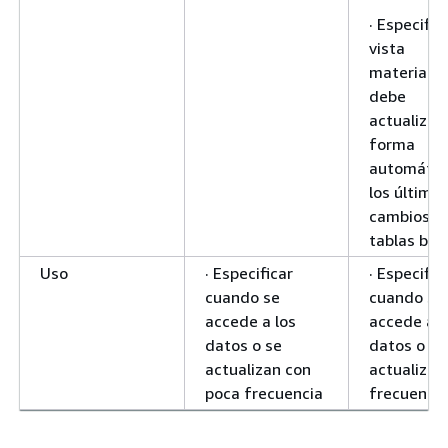
· Especifica
vista
materializ
debe
actualizar
forma
automátic
los último
cambios de
tablas bas
Uso
· Especificar
· Especific
cuando se
cuando se
accede a los
accede a l
datos o se
datos o se
actualizan con
actualizan
poca frecuencia
frecuencia