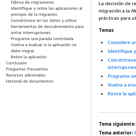
fábrica de migraciones
La decisión de r
Identifique y retire las aplicaciones al
migración a la A
principio de la migración
prácticas para u
Concéntrese en los datos y utilice
herramientas de descubrimiento para
Temas
evitar interrupciones
Programe una parada controlada
Considere u
Vuelva a evaluar si la aplicación se
Identifique y
debe migrar
Retire la aplicación
Concéntrese 
Conclusión
interrupcion
Preguntas frecuentes
Recursos adicionales
Programe un
Historial de documentos
Vuelva a eva
Retire la apl
Tema siguiente:
Tema anterior: