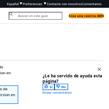
Español
Preferencias
Contacte con nosotros
Comentarios
Cree una cuenta AWS
de
sion en
¿Le ha servido de ayuda esta
página?
Sí
No
so de
Enviar comentarios
ersion en