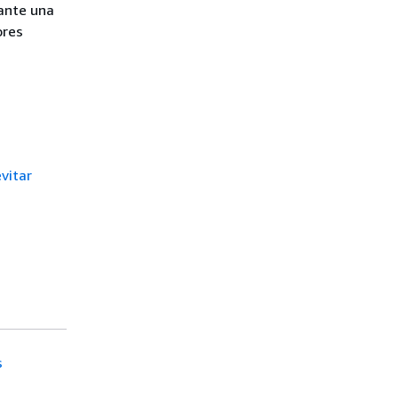
rante una
ores
vitar
s