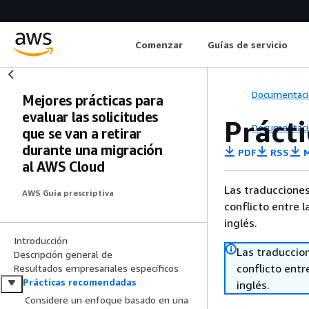
Comenzar
Guías de servicio
Documentaci
Mejores prácticas para
evaluar las solicitudes
Práct
Documentaci
que se van a retirar
durante una migración
PDF
RSS
M
al AWS Cloud
Las traducciones
AWS Guía prescriptiva
conflicto entre l
inglés.
Introducción
Las traduccio
Descripción general de
conflicto entre
Resultados empresariales específicos
Prácticas recomendadas
inglés.
Considere un enfoque basado en una