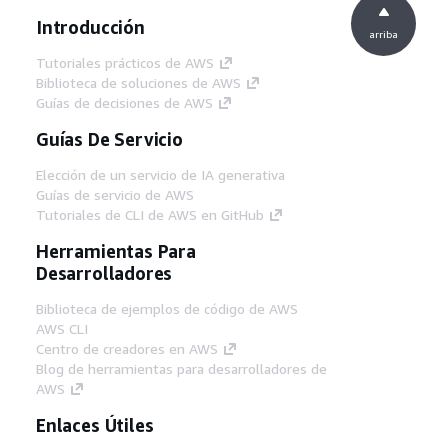
Introducción
arriba
Tutoriales prácticos de AWS
Biblioteca de soluciones de AWS
Guías de decisiones de AWS
Guías De Servicio
Elección de un servicio de IA generativa
Guías de servicio de AWS
Tutoriales de CLI de AWS en GitHub
Herramientas Para
Desarrolladores
Biblioteca de ejemplos de código de AWS
AWS CLI
Centro de creadores en AWS
Blog de herramientas para desarrolladores de
AWS
Enlaces Útiles