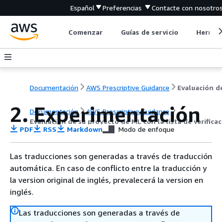
Español
Preferencias
Contacte con nosotro
Comenzar
Guías de servicio
Herrami
Documentación
AWS Prescriptive Guidance
2. Experimentación
Documentación
AWS Prescriptive Guidance
Evaluación de su proyecto de ML con la lista de verific
PDF
RSS
Markdown
Modo de enfoque
Las traducciones son generadas a través de traducción
automática. En caso de conflicto entre la traducción y
la version original de inglés, prevalecerá la version en
inglés.
Las traducciones son generadas a través de