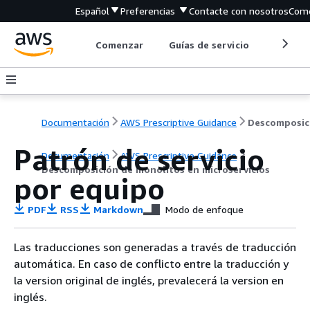
Español
Preferencias
Contacte con nosotros
Come
Comenzar
Guías de servicio
Herrami
Documentación
AWS Prescriptive Guidance
Patrón de servicio
Documentación
AWS Prescriptive Guidance
Descomposición de monolitos en microservicios
por equipo
PDF
RSS
Markdown
Modo de enfoque
Las traducciones son generadas a través de traducción
automática. En caso de conflicto entre la traducción y
la version original de inglés, prevalecerá la version en
inglés.