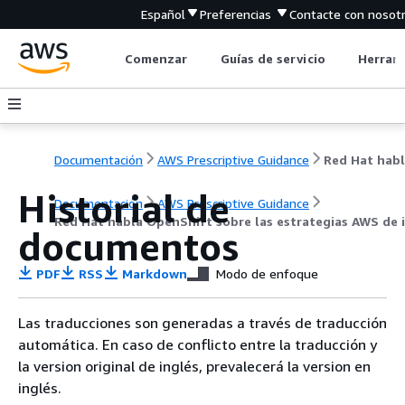
Español
Preferencias
Contacte con nosot
Comenzar
Guías de servicio
Herrami
Documentación
AWS Prescriptive Guidance
Historial de
Documentación
AWS Prescriptive Guidance
Red Hat habla OpenShift sobre las estrategias AWS de
documentos
PDF
RSS
Markdown
Modo de enfoque
Las traducciones son generadas a través de traducción
automática. En caso de conflicto entre la traducción y
la version original de inglés, prevalecerá la version en
inglés.