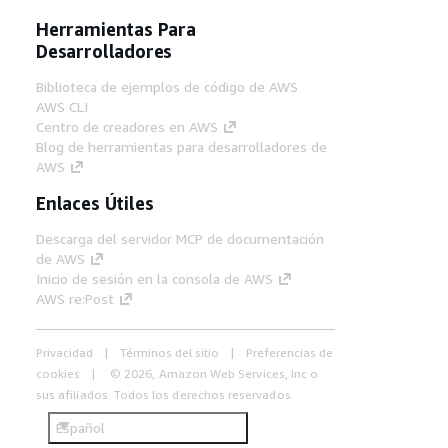
Herramientas Para
Desarrolladores
Biblioteca de ejemplos de código de AWS
AWS CLI
Centro de creadores en AWS
Blog de herramientas para desarrolladores de
AWS
Enlaces Útiles
Descarga del servidor MCP de documentación
de AWS
Inicio de sesión en la consola de AWS
AWS re:Post
Privacidad
Términos del sitio
Preferencias de
cookies
© 2026, Amazon Web Services, Inc o
sus afiliados. Todos los derechos reservados.
Español