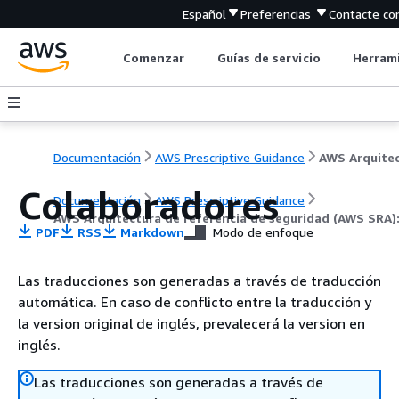
Español
Preferencias
Contacte co
Comenzar
Guías de servicio
Herrami
Documentación
AWS Prescriptive Guidance
Colaboradores
Documentación
AWS Prescriptive Guidance
AWS Arquitectura de referencia de seguridad (AWS SRA):
PDF
RSS
Markdown
Modo de enfoque
Las traducciones son generadas a través de traducción
automática. En caso de conflicto entre la traducción y
la version original de inglés, prevalecerá la version en
inglés.
Las traducciones son generadas a través de