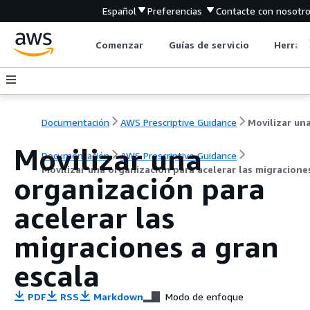
Español
Preferencias
Contacte con nosotr
Comenzar
Guías de servicio
Herrami
Documentación
AWS Prescriptive Guidance
Movilizar una
Documentación
AWS Prescriptive Guidance
Movilizar una organización para acelerar las migracione
organización para
acelerar las
migraciones a gran
escala
PDF
RSS
Markdown
Modo de enfoque