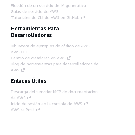
Elección de un servicio de IA generativa
Guías de servicio de AWS
Tutoriales de CLI de AWS en GitHub
Herramientas Para
Desarrolladores
Biblioteca de ejemplos de código de AWS
AWS CLI
Centro de creadores en AWS
Blog de herramientas para desarrolladores de
AWS
Enlaces Útiles
Descarga del servidor MCP de documentación
de AWS
Inicio de sesión en la consola de AWS
AWS re:Post
Privacidad
Términos del sitio
Preferencias de
cookies
© 2026, Amazon Web Services, Inc o