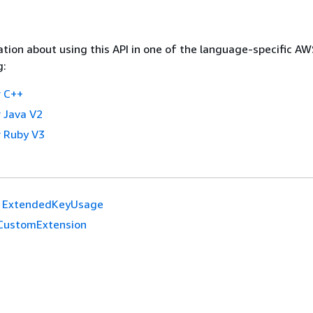
tion about using this API in one of the language-specific A
g:
 C++
 Java V2
 Ruby V3
ExtendedKeyUsage
CustomExtension