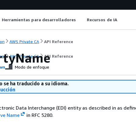
Herramientas para desarrolladores
Recursos de IA
on
AWS Private CA
API Reference
rtyName
on
AWS Private CA
API Reference
wn
Modo de enfoque
o se ha traducido a su idioma.
ducción
ctronic Data Interchange (EDI) entity as described in as defin
tive Name
in RFC 5280.