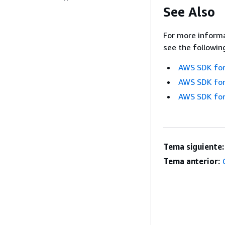
See Also
For more informa
see the followin
AWS SDK for
AWS SDK for
AWS SDK for
Tema siguiente:
Tema anterior: