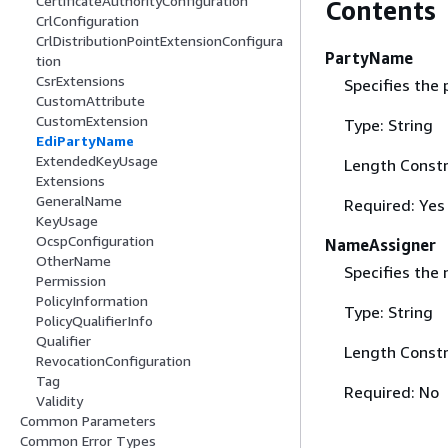
CertificateAuthorityConfiguration
Contents
CrlConfiguration
CrlDistributionPointExtensionConfigura
PartyName
tion
CsrExtensions
Specifies the
CustomAttribute
CustomExtension
Type: String
EdiPartyName
ExtendedKeyUsage
Length Constr
Extensions
GeneralName
Required: Yes
KeyUsage
OcspConfiguration
NameAssigner
OtherName
Specifies the
Permission
PolicyInformation
Type: String
PolicyQualifierInfo
Qualifier
Length Constr
RevocationConfiguration
Tag
Required: No
Validity
Common Parameters
Common Error Types