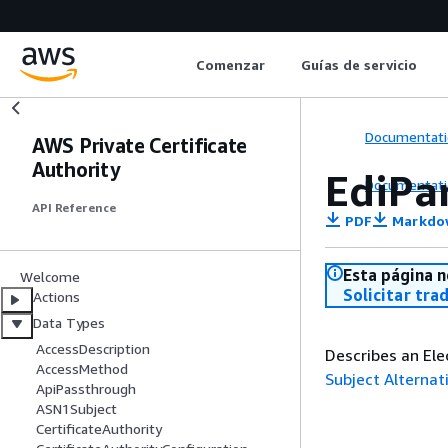
Comenzar
Guías de servicio
Documentati
AWS Private Certificate
Authority
EdiPa
Documentati
API Reference
PDF
Markdo
Esta página n
Welcome
Solicitar tra
Actions
Data Types
AccessDescription
Describes an Ele
AccessMethod
Subject Alterna
ApiPassthrough
ASN1Subject
CertificateAuthority