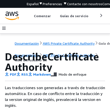
Español
Preferencias
Contacte con nosotros
Come
Comenzar
Guías de servicio
Herrami
Documentación
AWS Private Certificate Authority
DescribeCertificate
Documentación
AWS Private Certificate Authority
Guía del usuario de
Authority
PDF
RSS
Markdown
Modo de enfoque
Las traducciones son generadas a través de traducción
automática. En caso de conflicto entre la traducción y
la version original de inglés, prevalecerá la version en
inglés.