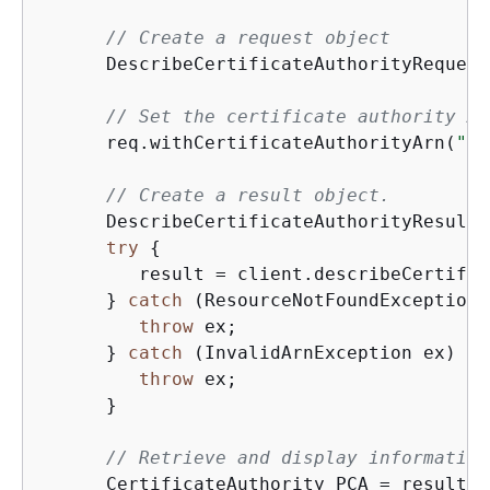
// Create a request object
      DescribeCertificateAuthorityRequest
// Set the certificate authority AR
      req.withCertificateAuthorityArn(
"ar
// Create a result object.
      DescribeCertificateAuthorityResult 
try
{
         result = client.describeCertific
      } 
catch
 (ResourceNotFoundException 
throw
 ex;

      } 
catch
 (InvalidArnException ex) 
{
throw
 ex;

      }

// Retrieve and display information
      CertificateAuthority PCA = result.g