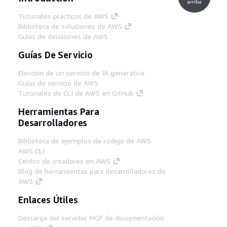
arriba
Tutoriales prácticos de AWS
Biblioteca de soluciones de AWS
Guías de decisiones de AWS
Guías De Servicio
Elección de un servicio de IA generativa
Guías de servicio de AWS
Tutoriales de CLI de AWS en GitHub
Herramientas Para
Desarrolladores
Biblioteca de ejemplos de código de AWS
AWS CLI
Centro de creadores en AWS
Blog de herramientas para desarrolladores de
AWS
Enlaces Útiles
Descarga del servidor MCP de documentación