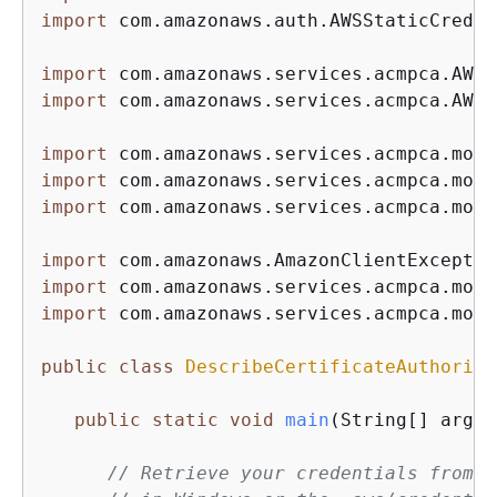
import
 com.amazonaws.auth.AWSStaticCreden
import
import
 com.amazonaws.services.acmpca.AWSA
import
import
import
 com.amazonaws.services.acmpca.mode
import
import
import
 com.amazonaws.services.acmpca.mode
public
class
DescribeCertificateAuthority
public
static
void
main
(String[] args)
// Retrieve your credentials from t