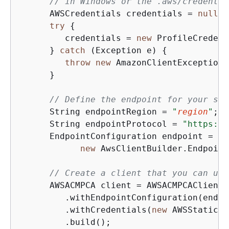
// in Windows or the .aws/credentia
      AWSCredentials credentials = 
null
;

try
{
         credentials = 
new
 ProfileCredent
      } 
catch
 (Exception e) 
{
throw
new
 AmazonClientException(
      }

// Define the endpoint for your sam
      String endpointRegion = 
"
region
"
;  
      String endpointProtocol = 
"https://
      EndpointConfiguration endpoint =

new
 AwsClientBuilder.Endpoint
// Create a client that you can use
      AWSACMPCA client = AWSACMPCAClientB
         .withEndpointConfiguration(endpoi
         .withCredentials(
new
 AWSStaticCr
         .build();
