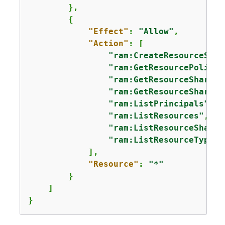
        },

{
"Effect"
: 
"Allow"
,

"Action"
: [

"ram:CreateResourceShar
"ram:GetResourcePolicie
"ram:GetResourceShareAs
"ram:GetResourceShares"
"ram:ListPrincipals"
,

"ram:ListResources"
,

"ram:ListResourceShareP
"ram:ListResourceTypes"
            ],

"Resource"
: 
"*"
        }

    ]

}