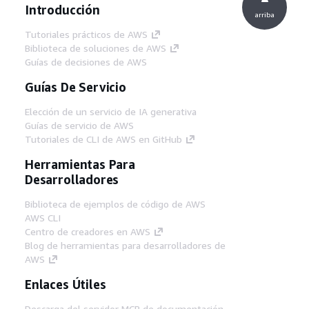
Introducción
arriba
Tutoriales prácticos de AWS
Biblioteca de soluciones de AWS
Guías de decisiones de AWS
Guías De Servicio
Elección de un servicio de IA generativa
Guías de servicio de AWS
Tutoriales de CLI de AWS en GitHub
Herramientas Para
Desarrolladores
Biblioteca de ejemplos de código de AWS
AWS CLI
Centro de creadores en AWS
Blog de herramientas para desarrolladores de
AWS
Enlaces Útiles
Descarga del servidor MCP de documentación