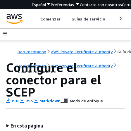
Español
Preferencias
Contacte con nosotros
Come
Comenzar
Guías de servicio
Herrami
Documentación
AWS Private Certificate Authority
Configure el
Documentación
AWS Private Certificate Authority
Guía del usuario de
conector para el
SCEP
PDF
RSS
Markdown
Modo de enfoque
En esta página