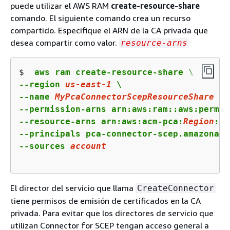
puede utilizar el AWS RAM
create-resource-share
comando. El siguiente comando crea un recurso
compartido. Especifique el ARN de la CA privada que
desea compartir como valor.
resource-arns
$ 
 aws ram create-resource-share \

--region 
us
-east-
1
 \

--name 
MyPcaConnectorScepResourceShare
 \

--permission-arns arn:aws:ram::aws:permis
--resource-arns arn:aws:acm-pca:
Region
:
ac
--principals pca-connector-scep.amazonaws
--sources 
account
El director del servicio que llama
CreateConnector
tiene permisos de emisión de certificados en la CA
privada. Para evitar que los directores de servicio que
utilizan Connector for SCEP tengan acceso general a