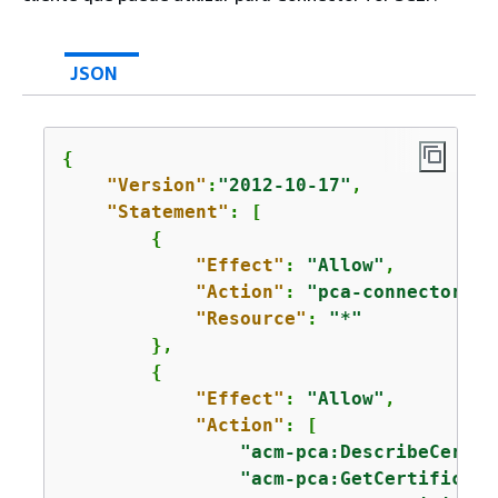
JSON
{
"Version"
:
"2012-10-17"
,

"Statement"
: [

{
"Effect"
: 
"Allow"
,

"Action"
: 
"pca-connector-sc
"Resource"
: 
"*"
        },

{
"Effect"
: 
"Allow"
,

"Action"
: [

"acm-pca:DescribeCertif
"acm-pca:GetCertificate