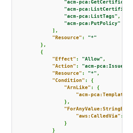
"acm-pca:GetCertificate
"acm-pca:ListCertificat
"acm-pca:ListTags"
,

"acm-pca:PutPolicy"
            ],

"Resource"
: 
"*"
        },

{
"Effect"
: 
"Allow"
,

"Action"
: 
"acm-pca:IssueCer
"Resource"
: 
"*"
,

"Condition"
: 
{
"ArnLike"
: 
{
"acm-pca:TemplateAr
                },

"ForAnyValue:StringEqua
"aws:CalledVia"
: 
"p
                }

            }
