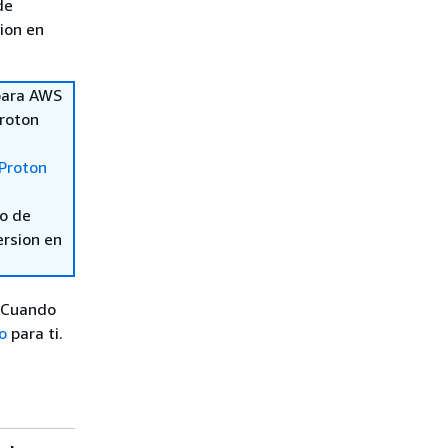
de
sion en
 para AWS
Proton
Proton
so de
ersion en
. Cuando
o
para ti.