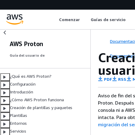
Comenzar
Guías de servicio
Documentaci
AWS Proton
Creaci
Documentaci
Guía del usuario de
usuar
¿Qué es AWS Proton?
PDF
RSS
M
Configuración
Introducción
Aviso de fin del
¿Cómo AWS Proton funciona
Proton. Después 
Creación de plantillas y paquetes
consola ni a AW
Plantillas
intacta. Para ob
Entornos
migración del se
Servicios