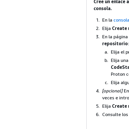
Cree un enlace 
consola.
En la
consol
Elija
Create 
En la página
repositorio
:
Elija el 
Elija un
CodeSta
Proton c
Elija al
[opcional]
En
veces e intr
Elija
Create 
Consulte los