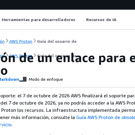
Herramientas para desarrolladores
Recursos de IA
ón
AWS Proton
Guía del usuario de
ón de un enlace para e
ón
AWS Proton
Guía del usuario de
io
arkdown
Modo de enfoque
 soporte: el 7 de octubre de 2026 AWS finalizará el soporte p
del 7 de octubre de 2026, ya no podrás acceder a la AWS Pro
S Proton los recursos. La infraestructura implementada perm
tener más información, consulte la
Guía AWS Proton de obsole
rvicio
.