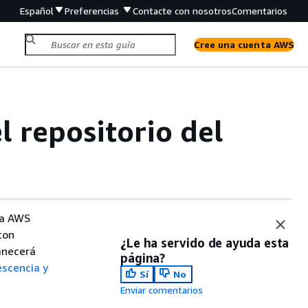
Español
Preferencias
Contacte con nosotros
Comentarios
Cree una cuenta AWS
l repositorio del
ara AWS
ton
¿Le ha servido de ayuda esta
anecerá
página?
scencia y
Sí
No
Enviar comentarios