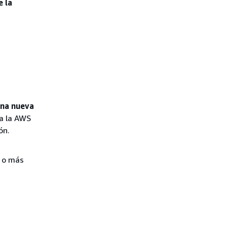
e la
na nueva
 a la AWS
ón.
 o más