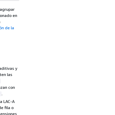
 agrupar
ionado en
a
ón de la
ditivas y
ten las
nzan con
.
)
ra LAC-A
e fila o
mensiones