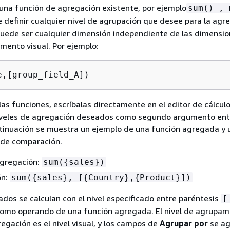
una función de agregación existente, por ejemplo
sum() , 
e definir cualquier nivel de agrupación que desee para la agre
puede ser cualquier dimensión independiente de las dimensi
mento visual. Por ejemplo:
e,[group_field_A])
las funciones, escríbalas directamente en el editor de cálcul
iveles de agregación deseados como segundo argumento ent
ntinuación se muestra un ejemplo de una función agregada y
 de comparación.
agregación:
sum(
{
sales})
ón:
sum(
{
sales}, [
{
Country},
{
Product}])
ados se calculan con el nivel especificado entre paréntesis
[
 como operando de una función agregada. El nivel de agrupam
egación es el nivel visual, y los campos de
Agrupar por
se ag