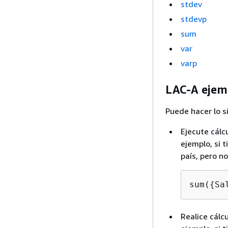
stdev
stdevp
sum
var
varp
LAC-A ejem
Puede hacer lo s
Ejecute cálc
ejemplo, si t
país, pero n
sum(
{
Sa
Realice cálc