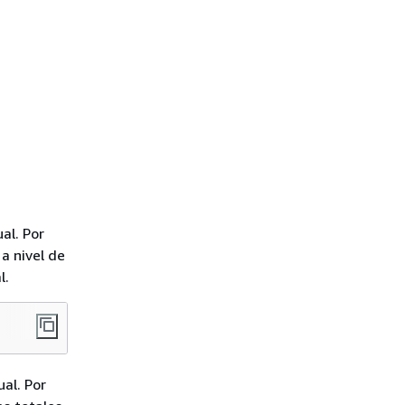
al. Por
 a nivel de
l.
al. Por