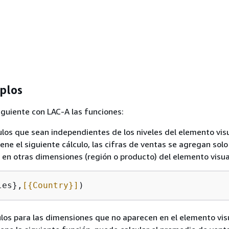
plos
iguiente con LAC-A las funciones:
ulos que sean independientes de los niveles del elemento visu
iene el siguiente cálculo, las cifras de ventas se agregan solo
o en otras dimensiones (región o producto) del elemento visua
les},
[
{
Country}]
)
ulos para las dimensiones que no aparecen en el elemento visu