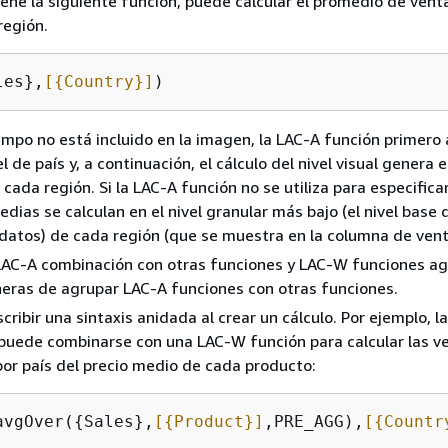
tiene la siguiente función, puede calcular el promedio de vent
región.
les},
[
{
Country}]
)
mpo no está incluido en la imagen, la LAC-A función primero 
l de país y, a continuación, el cálculo del nivel visual genera 
ada región. Si la LAC-A función no se utiliza para especificar 
dias se calculan en el nivel granular más bajo (el nivel base 
datos) de cada región (que se muestra en la columna de vent
 LAC-A combinación con otras funciones y LAC-W funciones a
eras de agrupar LAC-A funciones con otras funciones.
cribir una sintaxis anidada al crear un cálculo. Por ejemplo, l
puede combinarse con una LAC-W función para calcular las v
por país del precio medio de cada producto:
avgOver(
{
Sales},
[
{
Product}]
,PRE_AGG),
[
{
Countr