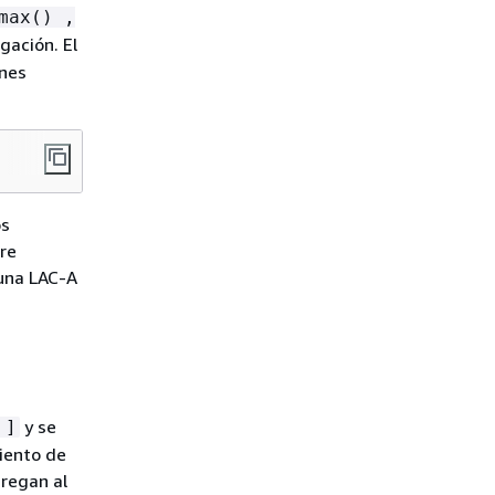
max() ,
gación. El
ones
os
re
 una LAC-A
y se
 ]
iento de
regan al