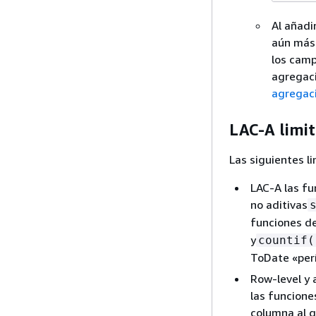
Al añadi
aún más 
los camp
agregaci
agregac
LAC-A limit
Las siguientes l
LAC-A las fu
no aditivas
funciones d
y
countif(
ToDate «per
Row-level y 
las funciones
columna al g