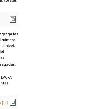
as totales
agrega las
el número
el nivel,
del
as).
gregadas.
a LAC-A
entas
y}]
)