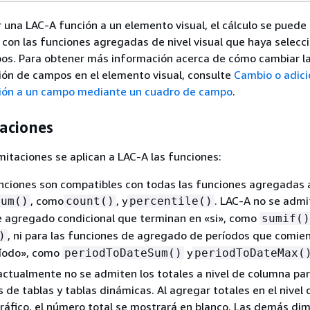
r una LAC-A función a un elemento visual, el cálculo se puede
con las funciones agregadas de nivel visual que haya selecc
os. Para obtener más información acerca de cómo cambiar l
ón de campos en el elemento visual, consulte
Cambio o adici
ión a un campo mediante un cuadro de campo
.
aciones
imitaciones se aplican a LAC-A las funciones:
nciones son compatibles con todas las funciones agregadas a
, como
, y
. LAC-A no se admi
sum()
count()
percentile()
e agregado condicional que terminan en «si», como
sumif()
, ni para las funciones de agregado de períodos que comie
)
íodo», como
y
periodToDateSum()
periodToDateMax(
actualmente no se admiten los totales a nivel de columna pa
 de tablas y tablas dinámicas. Al agregar totales en el nivel d
ráfico, el número total se mostrará en blanco. Las demás di