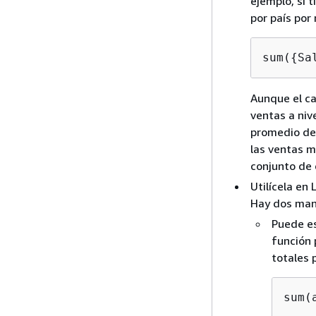
ejemplo, si 
por país por 
sum(
{
Sa
Aunque el ca
ventas a nive
promedio de c
las ventas me
conjunto de 
Utilícela en
Hay dos man
Puede es
función 
totales 
sum(