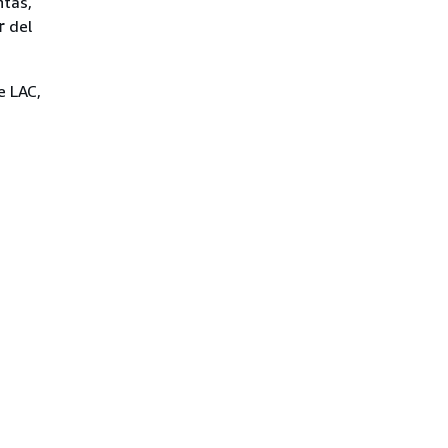
ntas,
r
del
e LAC,