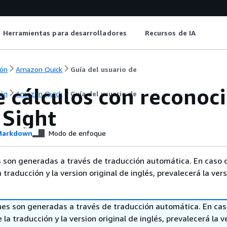
Herramientas para desarrolladores
Recursos de IA
ón
Amazon Quick
Guía del usuario de
 cálculos con reconoc
ón
Amazon Quick
Guía del usuario de
 Sight
arkdown
Modo de enfoque
 son generadas a través de traducción automática. En caso 
a traducción y la version original de inglés, prevalecerá la ver
nes son generadas a través de traducción automática. En ca
 la traducción y la version original de inglés, prevalecerá la v