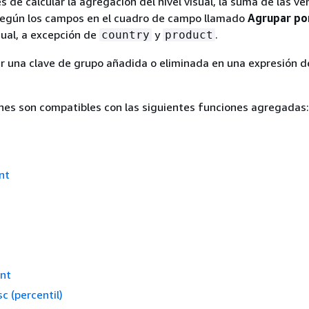
s de calcular la agregación del nivel visual, la suma de las ve
egún los campos en el cuadro de campo llamado
Agrupar po
ual, a excepción de
y
.
country
product
r una clave de grupo añadida o eliminada en una expresión d
nes son compatibles con las siguientes funciones agregadas:
nt
ont
c (percentil)