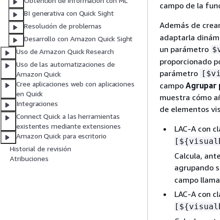
Obtención de información con ML
campo de la func
BI generativa con Quick Sight
Además de crear
Resolución de problemas
adaptarla dinám
Desarrollo con Amazon Quick Sight
un parámetro
$
Uso de Amazon Quick Research
proporcionado po
Uso de las automatizaciones de
parámetro
[$v
Amazon Quick
Cree aplicaciones web con aplicaciones
campo
Agrupar 
en Quick
muestra cómo añ
Integraciones
de elementos vi
Connect Quick a las herramientas
existentes mediante extensiones
LAC-A con c
Amazon Quick para escritorio
[$
{
visual
Historial de revisión
Calcula, ante
Atribuciones
agrupando 
campo llam
LAC-A con c
[$
{
visual