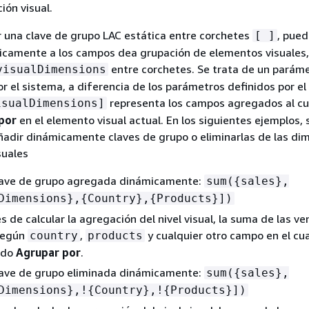
ión visual.
 una clave de grupo LAC estática entre corchetes
, pue
[ ]
icamente a los campos dea grupación de elementos visuales
entre corchetes. Se trata de un parám
visualDimensions
r el sistema, a diferencia de los parámetros definidos por el 
representa los campos agregados al c
isualDimensions]
por
en el elemento visual actual. En los siguientes ejemplos, 
adir dinámicamente claves de grupo o eliminarlas de las di
suales
lave de grupo agregada dinámicamente:
sum(
{
sales},
Dimensions},
{
Country},
{
Products}])
s de calcular la agregación del nivel visual, la suma de las ve
según
,
y cualquier otro campo en el cu
country
products
ado
Agrupar por
.
lave de grupo eliminada dinámicamente:
sum(
{
sales},
Dimensions},!
{
Country},!
{
Products}])