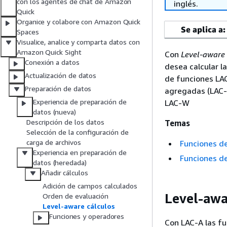
con los agentes de chat de Amazon
inglés.
Quick
Organice y colabore con Amazon Quick
Se aplica a:
Spaces
Visualice, analice y comparta datos con
Amazon Quick Sight
Con
Level-aware 
Conexión a datos
desea calcular l
Actualización de datos
de funciones LAC
Preparación de datos
agregadas (LAC-A
Experiencia de preparación de
LAC-W
datos (nueva)
Descripción de los datos
Temas
Selección de la configuración de
carga de archivos
Funciones d
Experiencia en preparación de
Funciones d
datos (heredada)
Añadir cálculos
Adición de campos calculados
Level-awa
Orden de evaluación
Level-aware cálculos
Funciones y operadores
Con LAC-A las fu