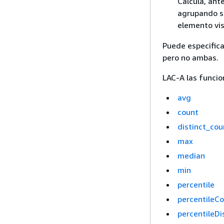
Calcula, ante
agrupando s
elemento vis
Puede especifica
pero no ambas.
LAC-A las funcio
avg
count
distinct_cou
max
median
min
percentile
percentileC
percentileDis