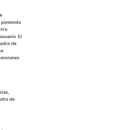
de
, poniendo
etro
usuario. El
uadro de
se
mensiones
ntas,
adro de