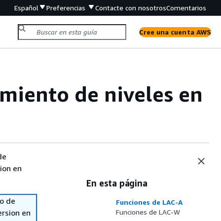
Español
Preferencias
Contacte con nosotros
Comentarios
Cree una cuenta AWS
imiento de niveles en
de
sion en
En esta página
so de
Funciones de LAC-A
ersion en
Funciones de LAC-W