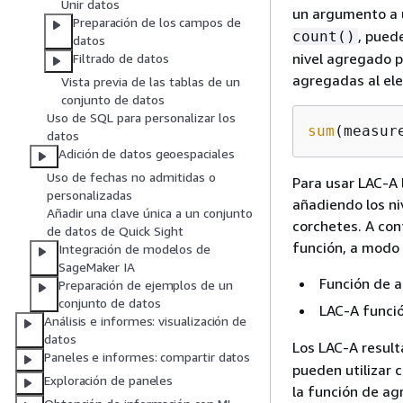
Unir datos
un argumento a 
Preparación de los campos de
, pued
count()
datos
nivel agregado 
Filtrado de datos
agregadas al ele
Vista previa de las tablas de un
conjunto de datos
Uso de SQL para personalizar los
sum
(measur
datos
Adición de datos geoespaciales
Uso de fechas no admitidas o
Para usar LAC-A 
personalizadas
añadiendo los n
Añadir una clave única a un conjunto
corchetes. A co
de datos de Quick Sight
función, a modo
Integración de modelos de
SageMaker IA
Función de 
Preparación de ejemplos de un
conjunto de datos
LAC-A funci
Análisis e informes: visualización de
datos
Los LAC-A result
Paneles e informes: compartir datos
pueden utilizar
Exploración de paneles
la función de agr