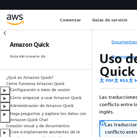
Comenzar
Guías de servicio
Documentaci
Amazon Quick
Uso de
Documentaci
Guía del usuario de
Quick
¿Qué es Amazon Quick?
PDF
RSS
M
Cómo funciona Amazon Quick
Configuración e inicio de sesión
Las traducciones
Cómo empezar a usar Amazon Quick
conflicto entre l
Administración de Amazon Quick
inglés.
Haga preguntas y explore los datos con
Amazon Quick Chat
Las traduccio
Creación visual y de documentos
conflicto entre
Cree e implemente asistentes de IA