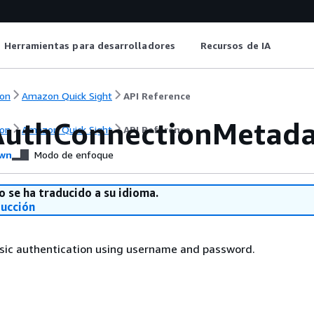
Herramientas para desarrolladores
Recursos de IA
on
Amazon Quick Sight
API Reference
AuthConnectionMetad
on
Amazon Quick Sight
API Reference
wn
Modo de enfoque
o se ha traducido a su idioma.
ducción
sic authentication using username and password.