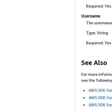
Required: Yes
Username
The username 
Type: String
Required: Yes
See Also
For more informa
see the followin
AWS SDK for
AWS SDK for
AWS SDK for