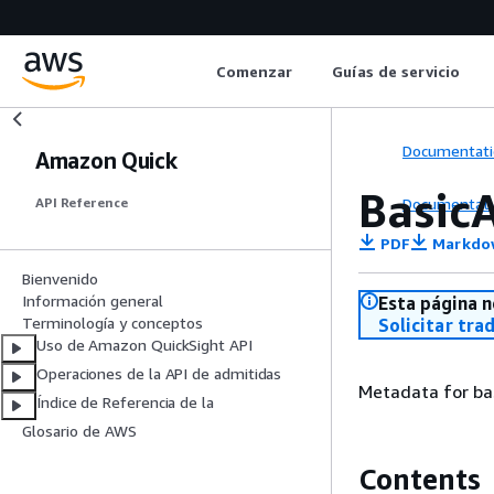
Comenzar
Guías de servicio
Documentati
Amazon Quick
Basic
Documentati
API Reference
PDF
Markdo
Bienvenido
Información general
Esta página n
Terminología y conceptos
Solicitar tra
Uso de Amazon QuickSight API
Operaciones de la API de admitidas
Metadata for ba
Índice de Referencia de la
Glosario de AWS
Contents