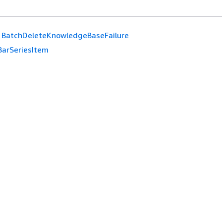
BatchDeleteKnowledgeBaseFailure
BarSeriesItem