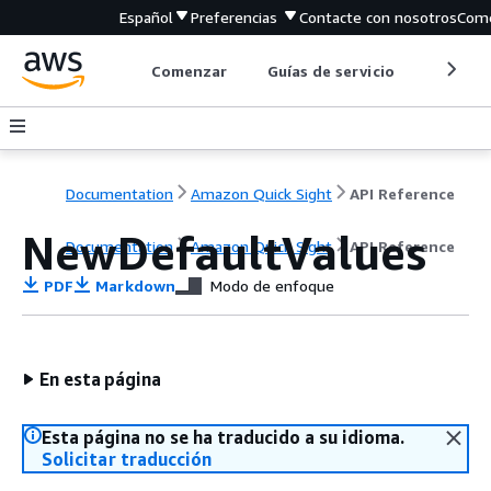
Español
Preferencias
Contacte con nosotros
Come
Comenzar
Guías de servicio
Herrami
Documentation
Amazon Quick Sight
API Reference
NewDefaultValues
Documentation
Amazon Quick Sight
API Reference
PDF
Markdown
Modo de enfoque
En esta página
Esta página no se ha traducido a su idioma.
Solicitar traducción