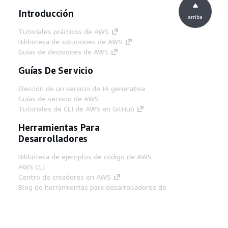
Introducción
arriba
Tutoriales prácticos de AWS
Biblioteca de soluciones de AWS
Guías de decisiones de AWS
Guías De Servicio
Elección de un servicio de IA generativa
Guías de servicio de AWS
Tutoriales de CLI de AWS en GitHub
Herramientas Para
Desarrolladores
Biblioteca de ejemplos de código de AWS
AWS CLI
Centro de creadores en AWS
Blog de herramientas para desarrolladores de
AWS
Enlaces Útiles