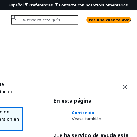
Español
Preferencias
Contacte con nosotros
Comentarios
Cree una cuenta AWS
de
sion en
En esta página
so de
Contenido
ersion en
Véase también
¿Le ha servido de ayuda esta