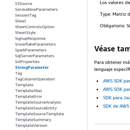
Los valores d
S3Source
ServiceNowParameters
Type: Matriz 
SessionTag
Sheet
Obligatorio: S
SheetControlsOption
SheetStyle
SignupResponse
SnowflakeParameters
Véase ta
SparkParameters
SqlServerParameters
SslProperties
Para obtener má
StringParameter
lenguaje específi
Tag
TagColumnOperation
AWS SDK pa
Template
AWS SDK pa
TemplateAlias
TemplateError
SDK para Ja
TemplateSourceAnalysis
SDK de AWS 
TemplateSourceEntity
TemplateSourceTemplate
TemplateSummary
TemplateVersion