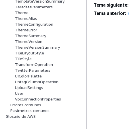
TemplateVersionSummary
Tema siguiente:
TeradataParameters
Theme
Tema anterior:
ThemeAlias
ThemeConfiguration
ThemeError
ThemeSummary
ThemeVersion
ThemeVersionSummary
TileLayoutStyle
TileStyle
TransformOperation
TwitterParameters
UIColorPalette
UntagColumnOperation
UploadSettings
User
VpcConnectionProperties
Errores comunes
Parámetros comunes
Glosario de AWS