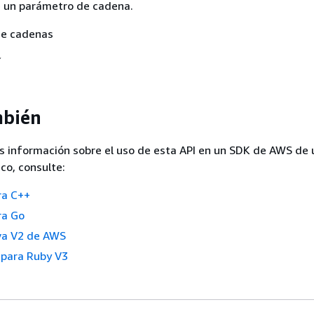
e un parámetro de cadena.
de cadenas
í
mbién
s información sobre el uso de esta API en un SDK de AWS de 
co, consulte:
ra C++
ra Go
va V2 de AWS
para Ruby V3