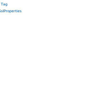
Tag
SslProperties