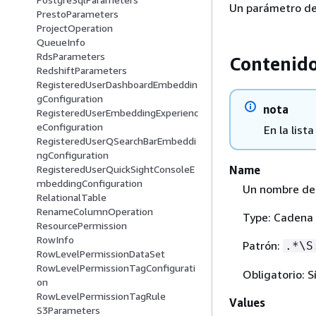
Un parámetro de
PrestoParameters
ProjectOperation
QueueInfo
RdsParameters
Contenid
RedshiftParameters
RegisteredUserDashboardEmbeddin
gConfiguration
nota
RegisteredUserEmbeddingExperienc
eConfiguration
En la list
RegisteredUserQSearchBarEmbeddi
ngConfiguration
Name
RegisteredUserQuickSightConsoleE
mbeddingConfiguration
Un nombre de 
RelationalTable
RenameColumnOperation
Type: Cadena
ResourcePermission
RowInfo
Patrón:
.*\S
RowLevelPermissionDataSet
RowLevelPermissionTagConfigurati
Obligatorio: S
on
RowLevelPermissionTagRule
Values
S3Parameters