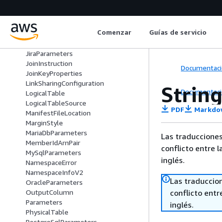
IAMPolicyAssignment
IAMPolicyAssignmentSummary
Ingestion
Comenzar
Guías de servicio
InputColumn
IntegerParameter
JiraParameters
JoinInstruction
Documentaci
JoinKeyProperties
LinkSharingConfiguration
Strin
Documentaci
LogicalTable
LogicalTableSource
PDF
Markdo
ManifestFileLocation
MarginStyle
MariaDbParameters
Las traducciones
MemberIdArnPair
conflicto entre l
MySqlParameters
inglés.
NamespaceError
NamespaceInfoV2
Las traduccio
OracleParameters
conflicto entre
OutputColumn
Parameters
inglés.
PhysicalTable
PostgreSqlParameters