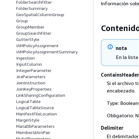
FolderSearchFilter
Información sobr
FolderSummary
GeoSpatialColumnGroup
Group
Contenid
GroupMember
GroupSearchFilter
GutterStyle
IAMPolicyAssignment
nota
IAMPolicyAssignmentSummary
En la list
Ingestion
InputColumn
IntegerParameter
ContainsHeade
JiraParameters
Si el archivo 
JoinInstruction
JoinKeyProperties
encabezado.
LinkSharingConfiguration
LogicalTable
Type: Boolean
LogicalTableSource
ManifestFileLocation
Obligatorio: 
MarginStyle
MariaDbParameters
Delimiter
MemberIdArnPair
El delimitador
MySqlParameters