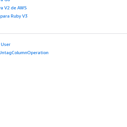
va V2 de AWS
para Ruby V3
User
UntagColumnOperation