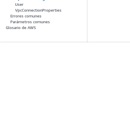
User
VpcConnectionProperties
Errores comunes
Parámetros comunes
Glosario de AWS
Introducción
Guías De Serv
Tutoriales prácticos de AWS
Elección de un ser
Biblioteca de soluciones de AWS
Guías de servicio
Guías de decisiones de AWS
Tutoriales de CL
Privacidad
Términos del sitio
Preferencias de cookies
© 2026