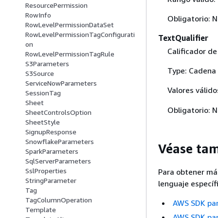
ResourcePermission
RowInfo
Obligatorio: 
RowLevelPermissionDataSet
RowLevelPermissionTagConfigurati
TextQualifier
on
Calificador de
RowLevelPermissionTagRule
S3Parameters
Type: Cadena
S3Source
ServiceNowParameters
Valores válido
SessionTag
Sheet
Obligatorio: 
SheetControlsOption
SheetStyle
SignupResponse
SnowflakeParameters
Véase ta
SparkParameters
SqlServerParameters
SslProperties
Para obtener má
StringParameter
lenguaje específi
Tag
TagColumnOperation
AWS SDK pa
Template
AWS SDK pa