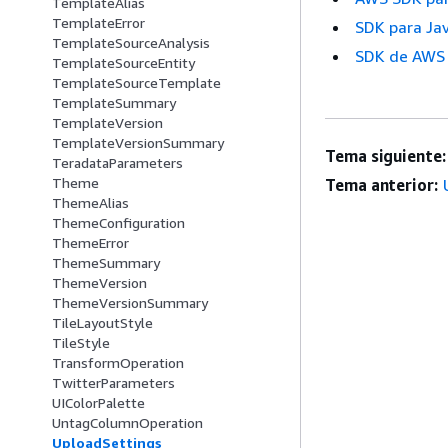
TemplateAlias
TemplateError
SDK para Ja
TemplateSourceAnalysis
SDK de AWS 
TemplateSourceEntity
TemplateSourceTemplate
TemplateSummary
TemplateVersion
TemplateVersionSummary
Tema siguiente:
TeradataParameters
Theme
Tema anterior:
ThemeAlias
ThemeConfiguration
ThemeError
ThemeSummary
ThemeVersion
ThemeVersionSummary
TileLayoutStyle
TileStyle
TransformOperation
TwitterParameters
UIColorPalette
UntagColumnOperation
UploadSettings