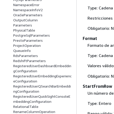
NamespaceError
Type: Cadena
NamespaceInfoV2
OracleParameters
Restricciones 
OutputColumn
Parameters
Obligatorio: 
PhysicalTable
PostgreSqlParameters
Format
PrestoParameters
Formato de ar
ProjectOperation
QueueInfo
Type: Cadena
RdsParameters
RedshiftParameters
Valores válido
RegisteredUserDashboardEmbeddin
gConfiguration
Obligatorio: 
RegisteredUserEmbeddingExperienc
eConfiguration
StartFromRow
RegisteredUserQSearchBarEmbeddi
ngConfiguration
Un número de 
RegisteredUserQuickSightConsoleE
mbeddingConfiguration
Type: Entero
RelationalTable
RenameColumnOperation
Rango válido: 