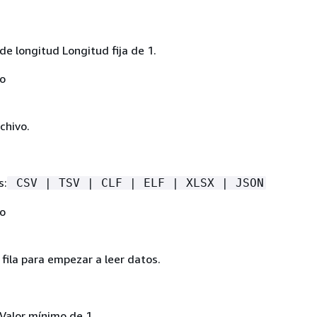
de longitud Longitud fija de 1.
No
chivo.
s:
CSV | TSV | CLF | ELF | XLSX | JSON
No
fila para empezar a leer datos.
Valor mínimo de 1.