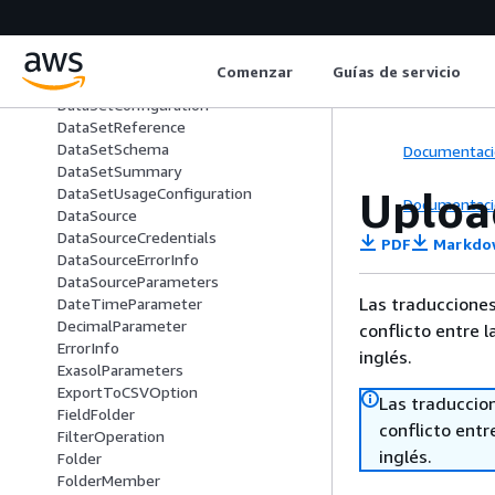
DashboardVersion
DashboardVersionSummary
DataColorPalette
Comenzar
Guías de servicio
DataSet
DataSetConfiguration
DataSetReference
DataSetSchema
Documentaci
DataSetSummary
Uploa
DataSetUsageConfiguration
Documentaci
DataSource
DataSourceCredentials
PDF
Markdo
DataSourceErrorInfo
DataSourceParameters
Las traducciones
DateTimeParameter
DecimalParameter
conflicto entre l
ErrorInfo
inglés.
ExasolParameters
ExportToCSVOption
Las traduccio
FieldFolder
conflicto entre
FilterOperation
inglés.
Folder
FolderMember