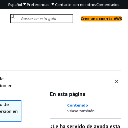
Español
Preferencias
Contacte con nosotros
Comentarios
Cree una cuenta AWS
de
sion en
En esta página
so de
Contenido
ersion en
Véase también
¿Le ha servido de ayuda esta