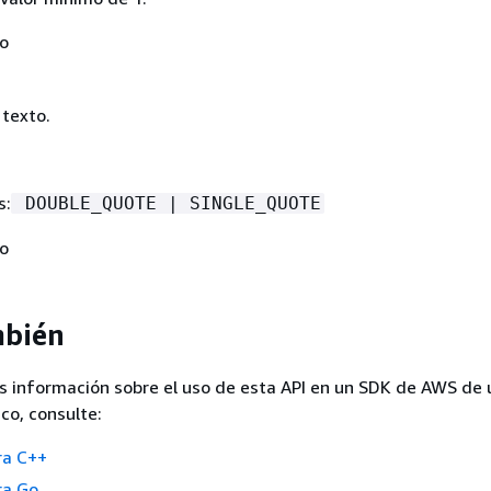
No
 texto.
s:
DOUBLE_QUOTE | SINGLE_QUOTE
No
mbién
s información sobre el uso de esta API en un SDK de AWS de 
co, consulte:
ra C++
ra Go