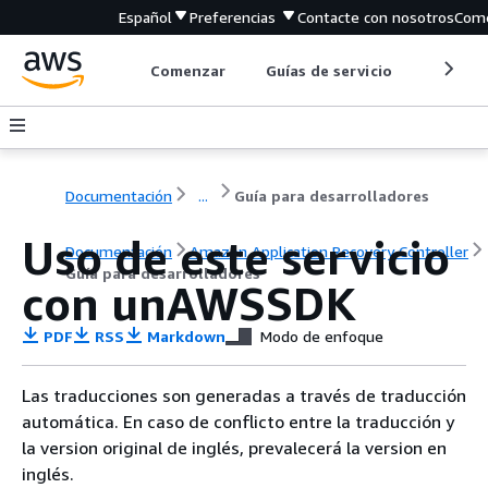
Español
Preferencias
Contacte con nosotros
Come
Comenzar
Guías de servicio
Herrami
Documentación
...
Guía para desarrolladores
Uso de este servicio
Documentación
Amazon Application Recovery Controller
Guía para desarrolladores
con unAWSSDK
PDF
RSS
Markdown
Modo de enfoque
Las traducciones son generadas a través de traducción
automática. En caso de conflicto entre la traducción y
la version original de inglés, prevalecerá la version en
inglés.