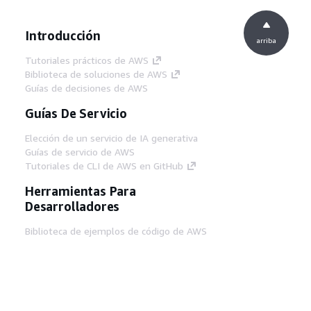
Introducción
arriba
Tutoriales prácticos de AWS
Biblioteca de soluciones de AWS
Guías de decisiones de AWS
Guías De Servicio
Elección de un servicio de IA generativa
Guías de servicio de AWS
Tutoriales de CLI de AWS en GitHub
Herramientas Para
Desarrolladores
Biblioteca de ejemplos de código de AWS
AWS CLI
Centro de creadores en AWS
Blog de herramientas para desarrolladores de
AWS