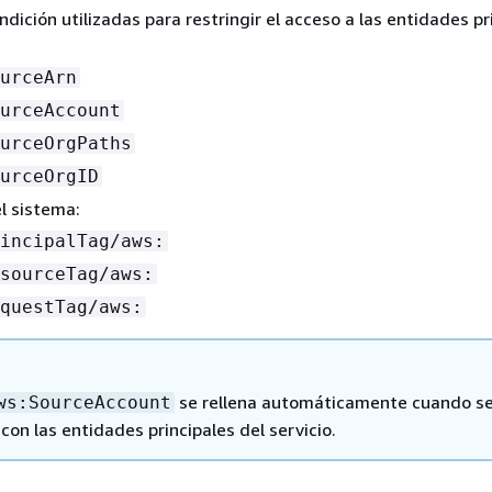
ndición utilizadas para restringir el acceso a las entidades pr
urceArn
urceAccount
urceOrgPaths
urceOrgID
l sistema:
incipalTag/aws:
sourceTag/aws:
questTag/aws:
se rellena automáticamente cuando s
ws:SourceAccount
on las entidades principales del servicio.