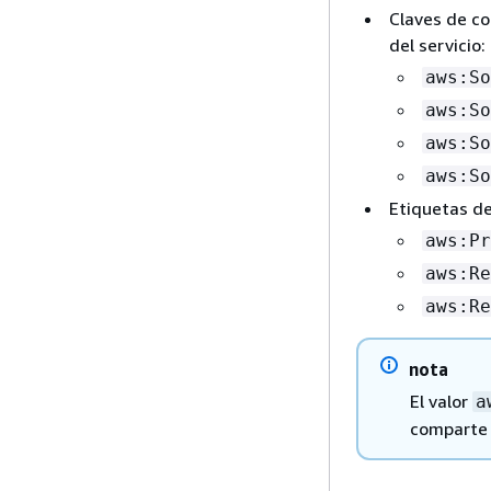
Claves de co
del servicio:
aws:So
aws:So
aws:So
aws:So
Etiquetas de
aws:Pr
aws:Re
aws:Re
nota
El valor
a
comparte c