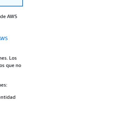
n de AWS
 AWS
nes. Los
cos que no
nes:
entidad