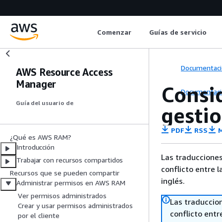
Comenzar
Guías de servicio
Documentaci
AWS Resource Access
Manager
Consi
Documentaci
Guía del usuario de
gesti
PDF
RSS
M
¿Qué es AWS RAM?
Introducción
Las traducciones
Trabajar con recursos compartidos
conflicto entre l
Recursos que se pueden compartir
inglés.
Administrar permisos en AWS RAM
Ver permisos administrados
Las traduccio
Crear y usar permisos administrados
conflicto entre
por el cliente