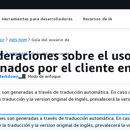
Herramientas para desarrolladores
Recursos de IA
ón
AWS RAM
Guía del usuario de
deraciones sobre el us
ón
AWS RAM
Guía del usuario de
onados por el cliente 
arkdown
Modo de enfoque
 son generadas a través de traducción automática. En caso 
a traducción y la version original de inglés, prevalecerá la ver
nes son generadas a través de traducción automática. En ca
 la traducción y la version original de inglés, prevalecerá la v