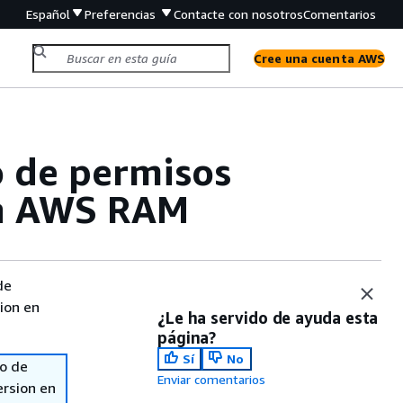
Español
Preferencias
Contacte con nosotros
Comentarios
Cree una cuenta AWS
o de permisos
en AWS RAM
de
sion en
¿Le ha servido de ayuda esta
página?
Sí
No
so de
Enviar comentarios
ersion en