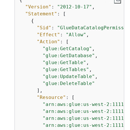
"Version"
: 
"2012-10-17"
,

"Statement"
: [

{
"Sid"
: 
"GlueDataCatalogPermissio
"Effect"
: 
"Allow"
,

"Action"
: [

"glue:GetCatalog"
,

"glue:GetDatabase"
,

"glue:GetTable"
,

"glue:GetTables"
,

"glue:UpdateTable"
,

"glue:DeleteTable"
      ],

"Resource"
: [

"arn:aws:glue:us-west-2:111122
"arn:aws:glue:us-west-2:111122
"arn:aws:glue:us-west-2:111122
"arn:aws:glue:us-west-2:111122