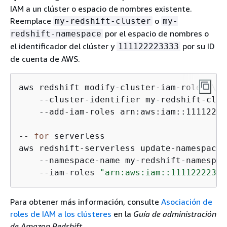
IAM a un clúster o espacio de nombres existente.
Reemplace
o
my-redshift-cluster
my-
por el espacio de nombres o
redshift-namespace
el identificador del clúster y
por su ID
111122223333
de cuenta de AWS.
aws redshift modify-cluster-iam-roles \

    --cluster-identifier my-redshift-clus
    --add-iam-roles arn:aws:iam::11112222
-- 
for
 serverless

aws redshift-serverless update-namespace \
    --namespace-name my-redshift-namespace
    --iam-roles 
"arn:aws:iam::11112222333
Para obtener más información, consulte
Asociación de
roles de IAM a los clústeres
en la
Guía de administración
de Amazon Redshift
.