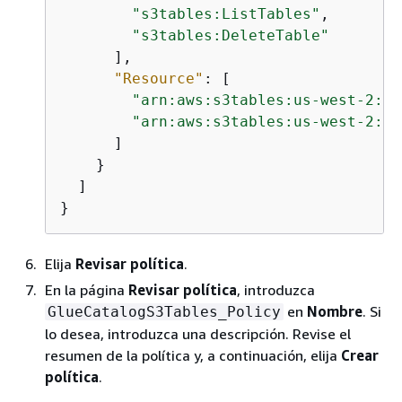
"s3tables:ListTables"
,

"s3tables:DeleteTable"
      ],

"Resource"
: [

"arn:aws:s3tables:us-west-2:11
"arn:aws:s3tables:us-west-2:11
      ]

    }

  ]

}
Elija
Revisar política
.
En la página
Revisar política
, introduzca
en
Nombre
. Si
GlueCatalogS3Tables_Policy
lo desea, introduzca una descripción. Revise el
resumen de la política y, a continuación, elija
Crear
política
.