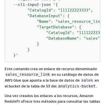
  --cli-input-json 
'
{
        "CatalogId": "111122223333",

        "DatabaseInput": 
{
            "Name": "sales_resource_link",
            "TargetDatabase": 
{
                "CatalogId": "11112222333
                "DatabaseName": "sales"

            }

        }

  }'
Este comando crea un enlace de recurso denominado
en su catálogo de datos de
sales_resource_link
AWS Glue que apunta a la base de datos de
en
sales
el bucket de la tabla de S3 del
.
analytics-bucket
Una vez creados los enlaces a los recursos, Amazon
Redshift ofrece tres métodos para consultar las tablas