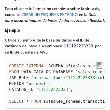
Para obtener información completa sobre la sintaxis,
consulte
CREAR UN ESQUEMA EXTERNO
en la
Guía
para desarrolladores de bases de datos Amazon Redshift
.
Ejemplo
Utilice el nombre de la base de datos y el ID del
catálogo del paso 3. Reemplace
por
111122223333
su ID de cuenta de AWS.
CREATE
EXTERNAL
FROM
 DATA CATALOG DATABASE 
'sales_resourc
IAM_ROLE 
'arn:aws:iam::111122223333:role/
REGION 
'us-west-2'
CATALOG_ID 
'111122223333'
;

SELECT
*
FROM
 s3tables_schema.transaction