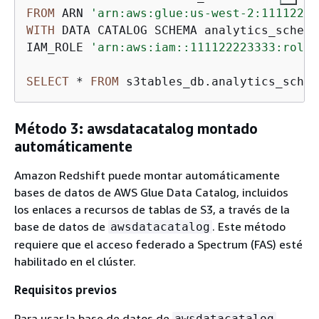
FROM
 ARN 
'arn:aws:glue:us-west-2:11112222
WITH
 DATA CATALOG SCHEMA analytics_schema

IAM_ROLE 
'arn:aws:iam::111122223333:role/
SELECT
*
FROM
 s3tables_db.analytics_schem
Método 3: awsdatacatalog montado
automáticamente
Amazon Redshift puede montar automáticamente
bases de datos de AWS Glue Data Catalog, incluidos
los enlaces a recursos de tablas de S3, a través de la
base de datos de
. Este método
awsdatacatalog
requiere que el acceso federado a Spectrum (FAS) esté
habilitado en el clúster.
Requisitos previos
Para usar la base de datos de
awsdatacatalog