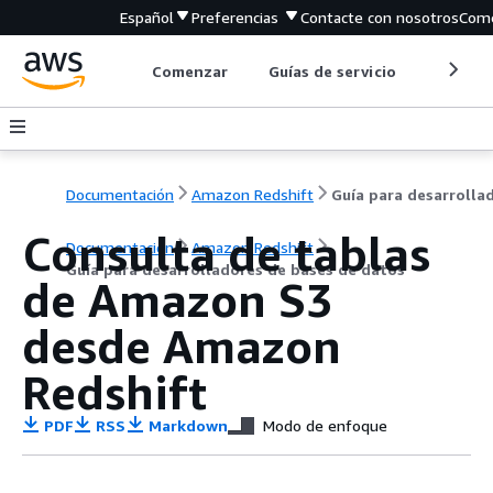
Español
Preferencias
Contacte con nosotros
Come
Comenzar
Guías de servicio
Herrami
Documentación
Amazon Redshift
Consulta de tablas
Documentación
Amazon Redshift
Guía para desarrolladores de bases de datos
de Amazon S3
desde Amazon
Redshift
PDF
RSS
Markdown
Modo de enfoque