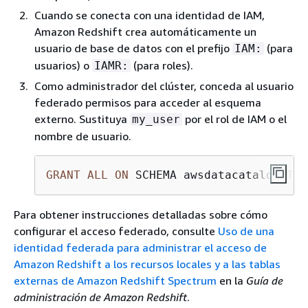
Cuando se conecta con una identidad de IAM,
Amazon Redshift crea automáticamente un
usuario de base de datos con el prefijo
(para
IAM:
usuarios) o
(para roles).
IAMR:
Como administrador del clúster, conceda al usuario
federado permisos para acceder al esquema
externo. Sustituya
por el rol de IAM o el
my_user
nombre de usuario.
GRANT
ALL
ON
 SCHEMA awsdatacatalog 
TO
 
Para obtener instrucciones detalladas sobre cómo
configurar el acceso federado, consulte
Uso de una
identidad federada para administrar el acceso de
Amazon Redshift a los recursos locales y a las tablas
externas de Amazon Redshift Spectrum
en la
Guía de
administración de Amazon Redshift
.