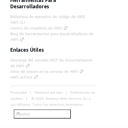
Desarrolladores
Biblioteca de ejemplos de código de AWS
AWS CLI
Centro de creadores en AWS
Blog de herramientas para desarrolladores de
AWS
Enlaces Útiles
Descarga del servidor MCP de documentación
de AWS
Inicio de sesión en la consola de AWS
AWS re:Post
Privacidad
Términos del sitio
Preferencias de
cookies
© 2026, Amazon Web Services, Inc o
sus afiliados. Todos los derechos reservados.
Español