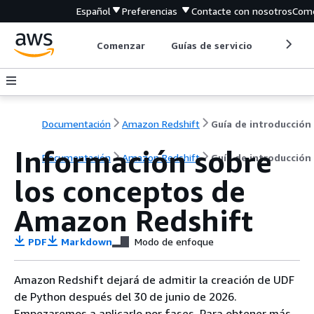
Español
Preferencias
Contacte con nosotros
Come
Comenzar
Guías de servicio
Herrami
Documentación
Amazon Redshift
Guía de introducción
Información sobre
Documentación
Amazon Redshift
Guía de introducción
los conceptos de
Amazon Redshift
PDF
Markdown
Modo de enfoque
Amazon Redshift dejará de admitir la creación de UDF
de Python después del 30 de junio de 2026.
Empezaremos a aplicarlo por fases. Para obtener más