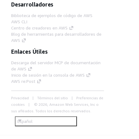
Desarrolladores
Biblioteca de ejemplos de código de AWS
AWS CLI
Centro de creadores en AWS
Blog de herramientas para desarrolladores de
AWS
Enlaces Útiles
Descarga del servidor MCP de documentación
de AWS
Inicio de sesión en la consola de AWS
AWS re:Post
Privacidad
Términos del sitio
Preferencias de
cookies
© 2026, Amazon Web Services, Inc o
sus afiliados. Todos los derechos reservados.
Español