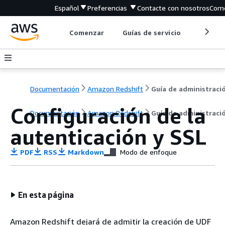
Español
Preferencias
Contacte con nosotros
Come
Comenzar
Guías de servicio
Herrami
Documentación
Amazon Redshift
Guía de administraci
Configuración de la
Documentación
Amazon Redshift
Guía de administraci
autenticación y SSL
PDF
RSS
Markdown
Modo de enfoque
En esta página
Amazon Redshift dejará de admitir la creación de UDF