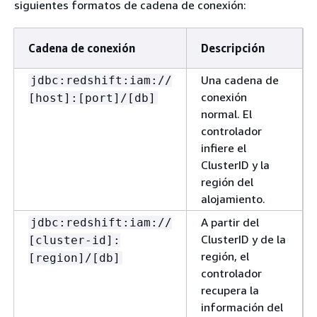
siguientes formatos de cadena de conexión:
Cadena de conexión
Descripción
Una cadena de
jdbc:redshift:iam://
conexión
[host]:[port]/[db]
normal. El
controlador
infiere el
ClusterID y la
región del
alojamiento.
A partir del
jdbc:redshift:iam://
ClusterID y de la
[cluster-id]:
región, el
[region]/[db]
controlador
recupera la
información del