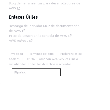
Blog de herramientas para desarrolladores de
AWS
Enlaces Útiles
Descarga del servidor MCP de documentación
de AWS
Inicio de sesión en la consola de AWS
AWS re:Post
Privacidad
Términos del sitio
Preferencias de
cookies
© 2026, Amazon Web Services, Inc o
sus afiliados. Todos los derechos reservados.
Español