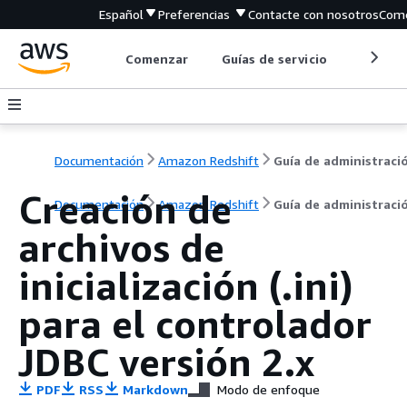
Español
Preferencias
Contacte con nosotros
Come
Comenzar
Guías de servicio
Herrami
Documentación
Amazon Redshift
Guía de administraci
Creación de
Documentación
Amazon Redshift
Guía de administraci
archivos de
inicialización (.ini)
para el controlador
JDBC versión 2.x
PDF
RSS
Markdown
Modo de enfoque