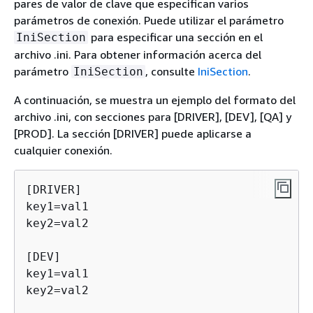
pares de valor de clave que especifican varios
parámetros de conexión. Puede utilizar el parámetro
para especificar una sección en el
IniSection
archivo .ini. Para obtener información acerca del
parámetro
, consulte
IniSection
.
IniSection
A continuación, se muestra un ejemplo del formato del
archivo .ini, con secciones para [DRIVER], [DEV], [QA] y
[PROD]. La sección [DRIVER] puede aplicarse a
cualquier conexión.
[DRIVER]

key1=val1

key2=val2

[DEV]

key1=val1

key2=val2
