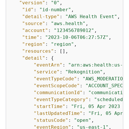
"version"
: 
"0"
,

"id"
: 
"id-number"
,

"detail-type"
: 
"AWS Health Event"
,

"source"
: 
"aws.health"
,

"account"
: 
"123456789012"
,

"time"
: 
"2023-10-06T06:27:57Z"
,

"region"
: 
"region"
,

"resources"
: [],

"detail"
: 
{
"eventArn"
: 
"arn:aws:health:us-ea
"service"
: 
"Rekognition"
,

"eventTypeCode"
: 
"AWS_MODERATION_
"eventScopeCode"
: 
"ACCOUNT_SPECIF
"communicationId"
: 
"communication
"eventTypeCategory"
: 
"scheduledCh
"startTime"
: 
"Fri, 05 Apr 2023 12
"lastUpdatedTime"
: 
"Fri, 05 Apr 2
"statusCode"
: 
"open"
,

"eventRegion"
: 
"us-east-1"
,
