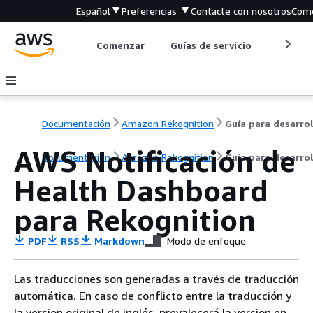
Español
Preferencias
Contacte con nosotros
Come
Comenzar
Guías de servicio
Herrami
Documentación
Amazon Rekognition
AWS Notificación de
Documentación
Amazon Rekognition
Guía para desarro
Health Dashboard
para Rekognition
PDF
RSS
Markdown
Modo de enfoque
Las traducciones son generadas a través de traducción
automática. En caso de conflicto entre la traducción y
la version original de inglés, prevalecerá la version en