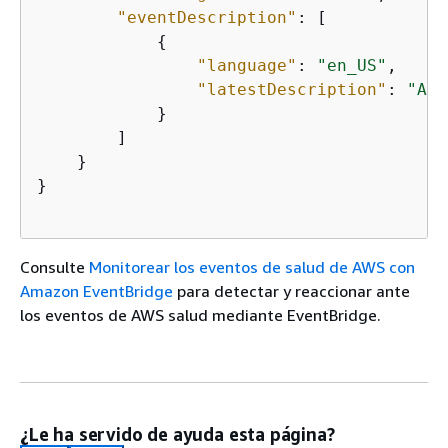
"eventDescription"
: [

{
"language"
: 
"en_US"
,

"latestDescription"
: 
"A n
            }

        ]

    }

}

Consulte
Monitorear los eventos de salud de AWS con
Amazon EventBridge
para detectar y reaccionar ante
los eventos de AWS salud mediante EventBridge.
¿Le ha servido de ayuda esta página?