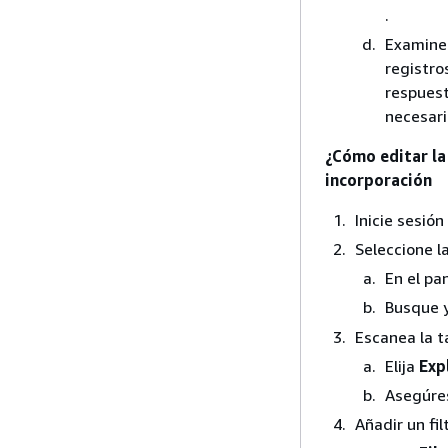
.
Examine 
registro
respuest
necesari
¿Cómo editar la
incorporación
Inicie sesió
Seleccione la
En el pa
Busque y
Escanea la t
Elija
Exp
Asegúre
Añadir un fil