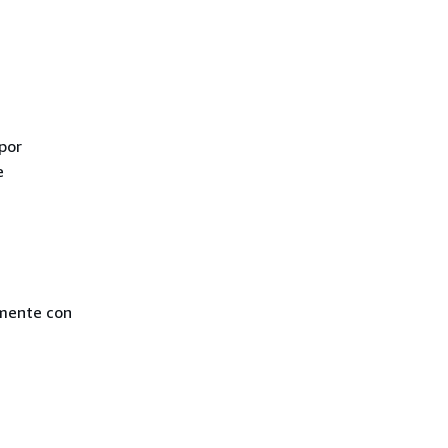
por
e
amente con