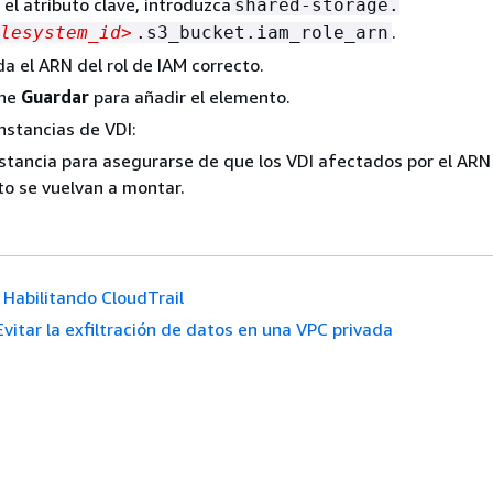
 el atributo clave, introduzca
shared-storage.
.
lesystem_id>
.s3_bucket.iam_role_arn
a el ARN del rol de IAM correcto.
one
Guardar
para añadir el elemento.
instancias de VDI:
instancia para asegurarse de que los VDI afectados por el ARN
to se vuelvan a montar.
Habilitando CloudTrail
Evitar la exfiltración de datos en una VPC privada