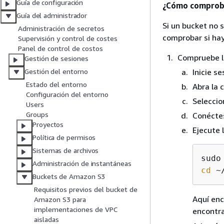
Guía de configuración
¿Cómo comprobar
Guía del administrador
Si un bucket no 
Administración de secretos
comprobar si hay
Supervisión y control de costes
Panel de control de costos
Compruebe lo
Gestión de sesiones
Inicie s
Gestión del entorno
Estado del entorno
Abra la 
Configuración del entorno
Seleccio
Users
Groups
Conéctes
Proyectos
Ejecute 
Política de permisos
Sistemas de archivos
Administración de instantáneas
cd
 ~
Buckets de Amazon S3
Requisitos previos del bucket de
Aquí enc
Amazon S3 para
implementaciones de VPC
encontra
aisladas