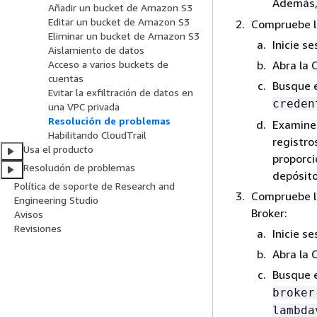
Además,
Añadir un bucket de Amazon S3
Editar un bucket de Amazon S3
Compruebe l
Eliminar un bucket de Amazon S3
Inicie s
Aislamiento de datos
Abra la 
Acceso a varios buckets de
cuentas
Busque e
Evitar la exfiltración de datos en
creden
una VPC privada
Resolución de problemas
Examine 
Habilitando CloudTrail
registro
Usa el producto
proporci
Resolución de problemas
depósito
Política de soporte de Research and
Compruebe l
Engineering Studio
Broker:
​Avisos
Revisiones
Inicie s
Abra la 
Busque e
broker
lambda