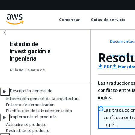
Comenzar
Guías de servicio
Documentaci
Estudio de
investigación e
Resol
Documentaci
ingeniería
PDF
Markdo
Guía del usuario de
Las traducciones
conflicto entre l
Descripción general de
inglés.
Información general de la arquitectura
Entorno de demostración
Las traduccio
Planificación de la implementación
Implemente el producto
conflicto entre
inglés.
Actualice el producto
Desinstale el producto