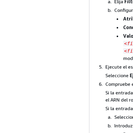
Elija
Fil
Configur
Atr
Con
Val
<fi
<fi
modi
Ejecute el e
Seleccione
E
Compruebe el
Si la entrad
el ARN del r
Si la entrada
Selecci
Introduzc