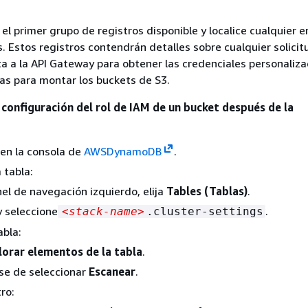
el primer grupo de registros disponible y localice cualquier er
s. Estos registros contendrán detalles sobre cualquier solicit
a a la API Gateway para obtener las credenciales personaliz
as para montar los buckets de S3.
 configuración del rol de IAM de un bucket después de la
n en la consola de
AWSDynamoDB
.
 tabla:
nel de navegación izquierdo, elija
Tables (Tablas)
.
 seleccione
.
<stack-name>
.cluster-settings
abla:
lorar elementos de la tabla
.
se de seleccionar
Escanear
.
tro: