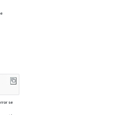
de
rror se