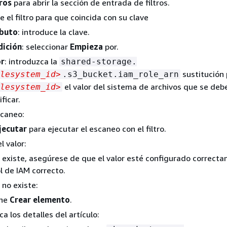
tros
para abrir la sección de entrada de filtros.
e el filtro para que coincida con su clave
ibuto
: introduce la clave.
dición
: seleccionar
Empieza
por.
or
: introduzca la
shared-storage.
sustitución 
lesystem_id>
.s3_bucket.iam_role_arn
el valor del sistema de archivos que se deb
lesystem_id>
ficar.
scaneo:
jecutar
para ejecutar el escaneo con el filtro.
 valor:
a existe, asegúrese de que el valor esté configurado correct
ol de IAM correcto.
 no existe:
one
Crear elemento
.
a los detalles del artículo: