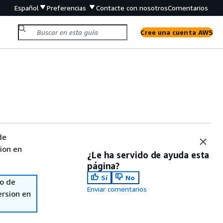
Español
Preferencias
Contacte con nosotros
Comentarios
Cree una cuenta AWS
de
sion en
¿Le ha servido de ayuda esta
página?
Sí
No
so de
Enviar comentarios
ersion en