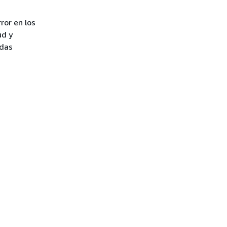
ror en los
ud y
adas