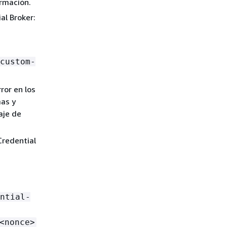
rmación.
l Broker:
custom-
ror en los
mas y
aje de
Credential
ntial-
<nonce>