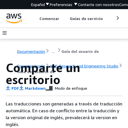
Español
Preferencias
Contacte con nosotros
Come
Comenzar
Guías de servicio
Herrami
Documentación
...
Guía del usuario de
Comparte un
Documentación
AWS Research and Engineering Studio
Guía del usuario de
escritorio
PDF
Markdown
Modo de enfoque
Las traducciones son generadas a través de traducción
automática. En caso de conflicto entre la traducción y
la version original de inglés, prevalecerá la version en
inglés.