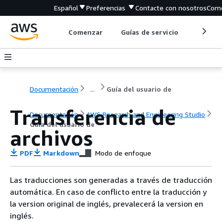
Español
Preferencias
Contacte con nosotros
Come
Comenzar
Guías de servicio
Herrami
Documentación
...
Guía del usuario de
Transferencia de
Documentación
AWS Research and Engineering Studio
Guía del usuario de
archivos
PDF
Markdown
Modo de enfoque
Las traducciones son generadas a través de traducción
automática. En caso de conflicto entre la traducción y
la version original de inglés, prevalecerá la version en
inglés.