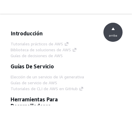
Introducción
arriba
Tutoriales prácticos de AWS
Biblioteca de soluciones de AWS
Guías de decisiones de AWS
Guías De Servicio
Elección de un servicio de IA generativa
Guías de servicio de AWS
Tutoriales de CLI de AWS en GitHub
Herramientas Para
Desarrolladores
Biblioteca de ejemplos de código de AWS
AWS CLI
Centro de creadores en AWS