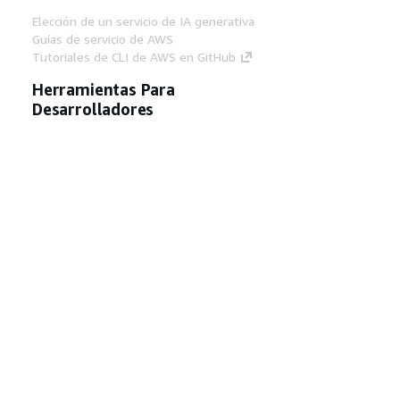
Elección de un servicio de IA generativa
Guías de servicio de AWS
Tutoriales de CLI de AWS en GitHub
Herramientas Para
Desarrolladores
Biblioteca de ejemplos de código de AWS
AWS CLI
Centro de creadores en AWS
Blog de herramientas para desarrolladores de
AWS
Enlaces Útiles
Descarga del servidor MCP de documentación
de AWS
Inicio de sesión en la consola de AWS
AWS re:Post
Privacidad
Términos del sitio
Preferencias de
cookies
© 2026, Amazon Web Services, Inc o