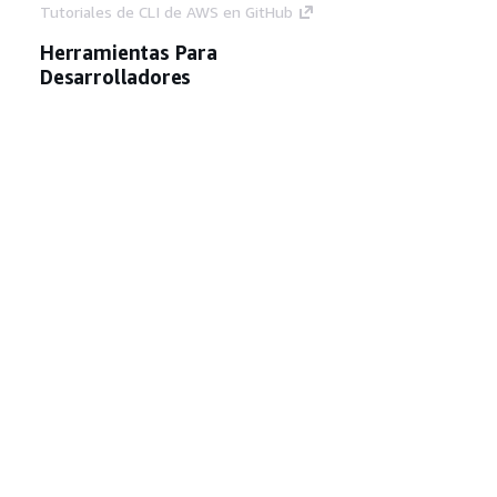
Tutoriales de CLI de AWS en GitHub
Herramientas Para
Desarrolladores
Biblioteca de ejemplos de código de AWS
AWS CLI
Centro de creadores en AWS
Blog de herramientas para desarrolladores de
AWS
Enlaces Útiles
Descarga del servidor MCP de documentación
de AWS
Inicio de sesión en la consola de AWS
AWS re:Post
Privacidad
Términos del sitio
Preferencias de
cookies
© 2026, Amazon Web Services, Inc o
sus afiliados. Todos los derechos reservados.
Español