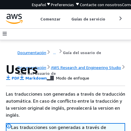
Español
Preferencias
Contacte con nosotros
Come
Comenzar
Guías de servicio
Herrami
Documentación
...
Guía del usuario de
Users
Documentación
AWS Research and Engineering Studio
Guía del usuario de
PDF
Markdown
Modo de enfoque
Las traducciones son generadas a través de traducción
automática. En caso de conflicto entre la traducción y
la version original de inglés, prevalecerá la version en
inglés.
Las traducciones son generadas a través de