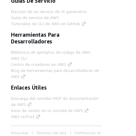
Guías De Servicio
Elección de un servicio de IA generativa
Guías de servicio de AWS
Tutoriales de CLI de AWS en GitHub
Herramientas Para
Desarrolladores
Biblioteca de ejemplos de código de AWS
AWS CLI
Centro de creadores en AWS
Blog de herramientas para desarrolladores de
AWS
Enlaces Útiles
Descarga del servidor MCP de documentación
de AWS
Inicio de sesión en la consola de AWS
AWS re:Post
Privacidad
Términos del sitio
Preferencias de