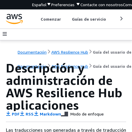
Español
Preferencias
Contacte con nosotros
Come
Comenzar
Guías de servicio
Herrami
Documentación
AWS Resilience Hub
Guía del usuario de
Descripción y
Documentación
AWS Resilience Hub
Guía del usuario de
administración de
AWS Resilience Hub
aplicaciones
PDF
RSS
Markdown
Modo de enfoque
Las traducciones son generadas a través de traducción